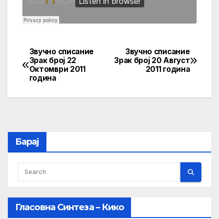
Звучно списание
Звучно списание
Post
Зрак број 22
Зрак број 20 Август
Октомври 2011
2011 година
navigation
година
Барај
Гласовна Синтеза – Кико