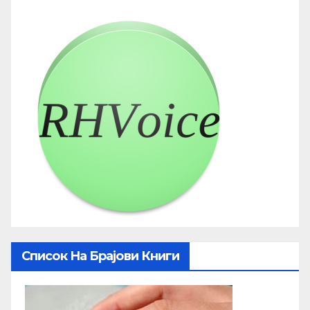
Список На Брајови Книги