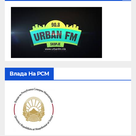
Влада На РСМ