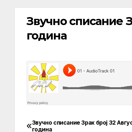
Звучно списание Зр
година
Звучно списание Зрак број 32 Авгу
Post
година