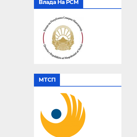
Влада На РСМ
МТСП