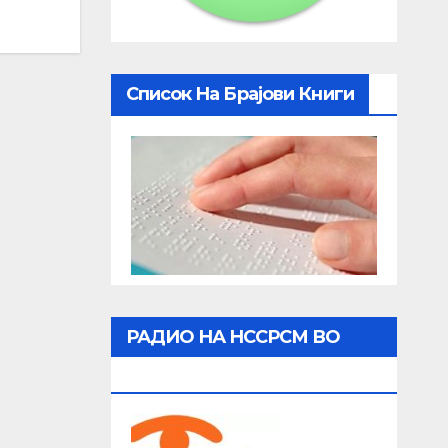
Список На Брајови Книги
РАДИО НА НССРСМ ВО
ЖИВО