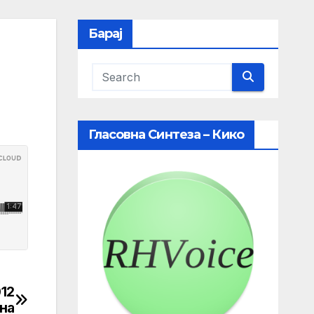
Барај
Гласовна Синтеза – Кико
012
на