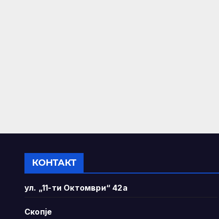
КОНТАКТ
ул. „11-ти Октомври“ 42а
Скопје