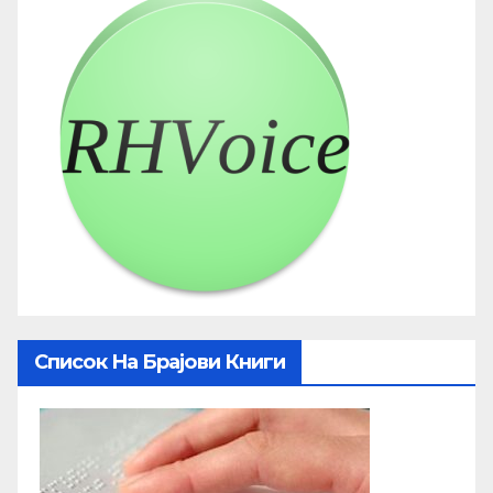
Список На Брајови Книги