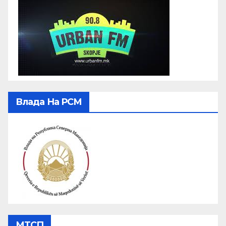
Влада На РСМ
МТСП