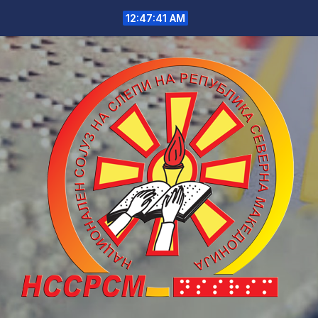
Skip
12:47:42 AM
to
content