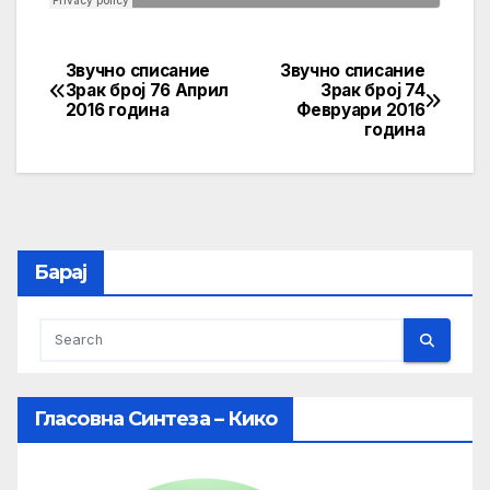
Звучно списание
Звучно списание
Post
Зрак број 76 Април
Зрак број 74
2016 година
Февруари 2016
navigation
година
Барај
Гласовна Синтеза – Кико