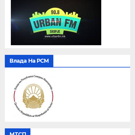
Влада На РСМ
МТСП