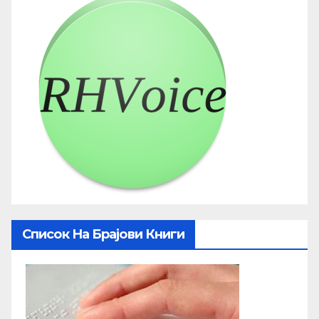
Список На Брајови Книги