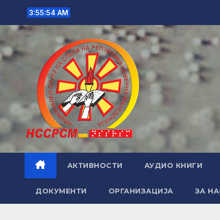
Skip
3:55:55 AM
to
content
АКТИВНОСТИ
АУДИО КНИГИ
ДОКУМЕНТИ
ОРГАНИЗАЦИЈА
ЗА НА