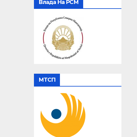
Влада На РСМ
МТСП