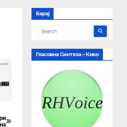
Барај
Гласовна Синтеза – Кико
ври
на