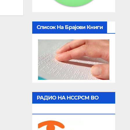
Список На Брајови Книги
РАДИО НА НССРСМ ВО
ЖИВО