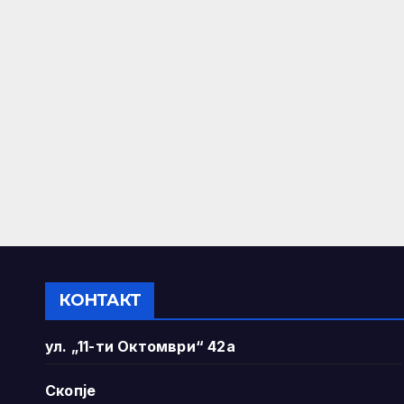
КОНТАКТ
ул. „11-ти Октомври“ 42а
Скопје