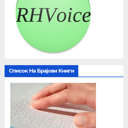
Список На Брајови Книги