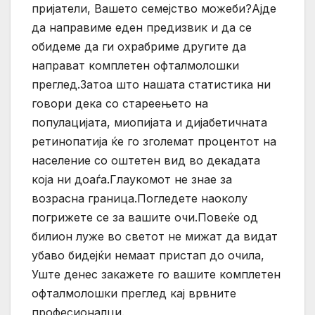
пријатели, Вашето семејство можеби?Ајде
да направиме еден предизвик и да се
обидеме да ги охрабриме другите да
направат комплетен офталмолошки
преглед.Затоа што нашата статистика ни
говори дека со стареењето на
популацијата, миопијата и дијабетичната
ретинопатија ќе го зголемат процентот на
население со оштетен вид во декадата
која ни доаѓа.Глаукомот не знае за
возрасна граница.Погледете наоколу
погрижете се за вашите очи.Повеќе од
билион луже во светот не мижат да видат
убаво бидејќи немаат пристап до очила,
Уште денес закажете го вашите комплетен
офталмолошки преглед кај врвните
професионалци.