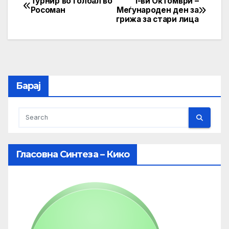
Турнир во Голбал во
1-ви Октомври –
Post
Росоман
Меѓународен ден за
грижа за стари лица
navigation
Барај
Гласовна Синтеза – Кико