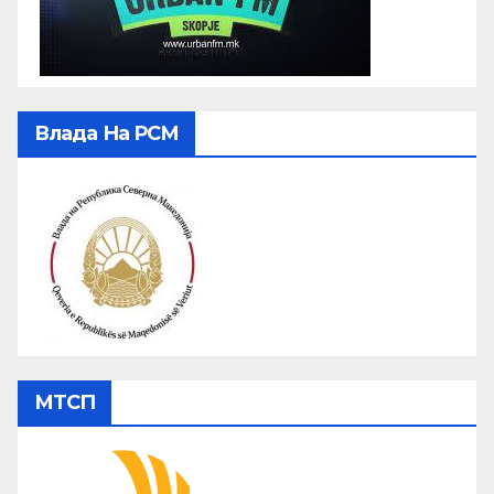
Влада На РСМ
МТСП