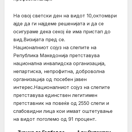
На овој светски ден на видот 10,октомври
ајде да ги најдеме решенијата и да се
осигураме дека секој ќе има пристап до
вид.Визијата пред се.
Националниот сојуз на слепите на
Република Македонија претставува
национална инвалидска организација,
непартиска, непрофитна, доброволна
организација од посебен јавен
интерес.Националниот сојуз на слепите
претставува единствен легитимен
претставник на повеќе од 2550 слепи и
слабовидни лица кои имаат оштетување
на видот поголемо од 91 процент.