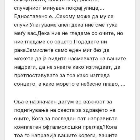
случајниот минувач покрај улица,…
Едноставено е…Секому може да му се
случи.Упатуваме апел дека ние сме тука
меѓу вас.Дека ние не гледаме со очите, но
ние гледаме со срцето.Подадете ни
рака.Замислете само еден миг без да
можете да ја видите насмевката на вашите
најдраги, да не знаете како изгледаат, да
претпоставувате за тоа како изгледа
сонцето, а како морето е небесно плаво, …
Ова е најзначаен датум во важност за
подигнување на свеста за здравјето на
очите, Кога за последен пат направивте
комплетен офталмолошки преглед?Кога
тоа го направија вашите колеги, вашите