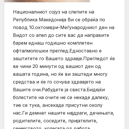
Националниот сојуз на слепите на
Република Македонија Ви се обраќа по
повод 10.октомври-Меѓународниот ден на
Видот со апел до сите вас да направите
барем еднаш годишно комплетен
офталмолошки преглед.Едноставно е
заштитете го Вашето здравје.Прегледот ќе
ве чини 20 минути од вашиот ден од
вашата година, но ќе ви заштеди многу
средства и ќе го сочува здравјето на
Вашите очи.Рабудете ја свеста.Бидејќи
болестите на очите не се некаде далеку,
тие се тука, ансекаде присутни околу
нас.Ги демнат нашите најдраги, дечињата,
родителите, соседите, пријателите,
семејството, колегата од работа,