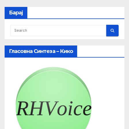
Барај
Гласовна Синтеза – Кико