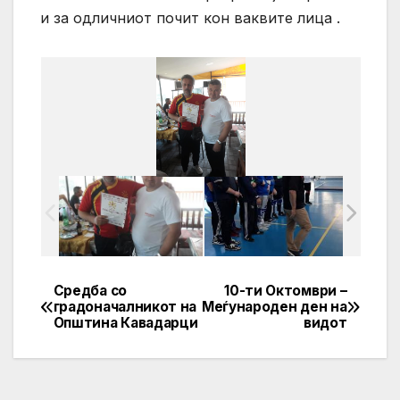
и за одличниот почит кон ваквите лица .
Средба со
10-ти Октомври –
Post
градоначалникот на
Меѓународен ден на
Општина Кавадарци
видот
navigation