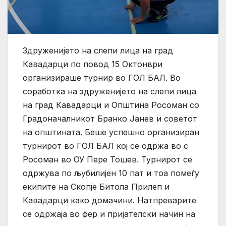
Здруженијето на слепи лица на град
Кавадарци по повод 15 Октонври
организираше турнир во ГОЛ БАЛ. Во
соработка на здруженијето на слепи лица
на град Кавадарци и Општина Росоман со
Градоначалникот Бранко Јанев и советот
на општината. Беше успешно организиран
турнирот во ГОЛ БАЛ кој се одржа во с
Росоман во ОУ Пере Тошев. Турнирот се
одржува по љубилијен 10 пат и тоа помеѓу
екипите на Скопје Битола Прилеп и
Кавадарци како домачини. Натпреварите
се одржаја во фер и пријателски начин на