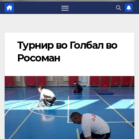
Турнир во Голбал во
Росоман