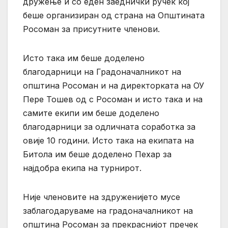
дружење и со еден заеднички ручек кој
беше организиран од страна на Општината
Росоман за присутните членови.
Исто така им беше доделено
благодарници на Градоначалникот на
општина Росоман и на директорката на ОУ
Пере Тошев од с Росоман и исто така и на
самите екипи им беше доделено
благодарници за одличната соработка за
овије 10 години. Исто така на екипата на
Битола им беше доделено Пехар за
најдобра екипа на турнирот.
Није членовите на здруженијето мусе
заблагодаруваме на градоначалникот на
општина Росоман за прекраснијот пречек