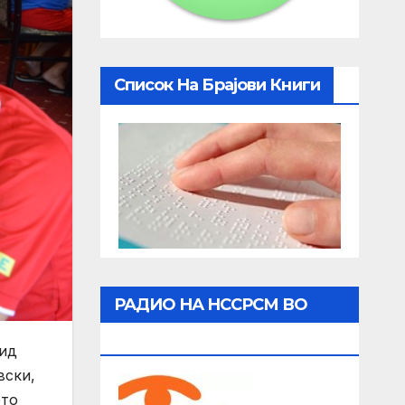
Список На Брајови Книги
РАДИО НА НССРСМ ВО
ЖИВО
вид
вски,
ето