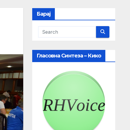
Барај
Гласовна Синтеза – Кико