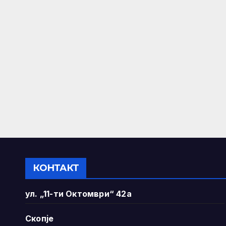
КОНТАКТ
ул. „11-ти Октомври“ 42а
Скопје