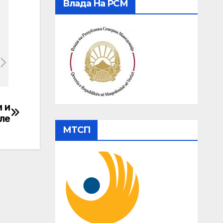
Влада На РСМ
 и
ле
МТСП