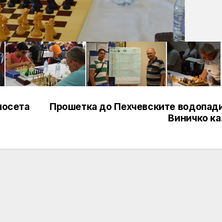
посета
Прошетка до Пехчевските водопади
Виничко ка