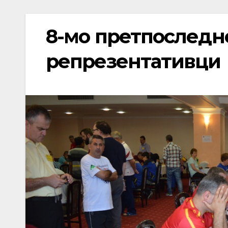
8-мо претпоследн
репрезентативци