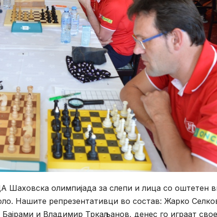
ЦА Шаховска олимпијада за слепи и лица со оштетен 
коло. Нашите репрезентативци во состав: Жарко Селко
 Бајрами и Владимир Тркаљанов, денес го играат сво