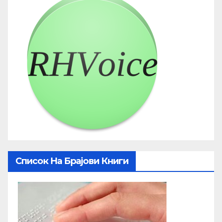
Список На Брајови Книги