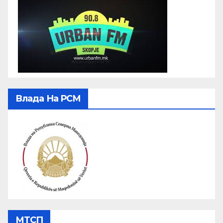
Влада На РСМ
МТСП