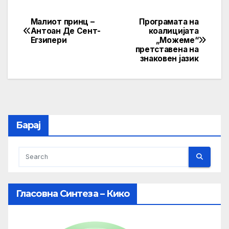
Малиот принц –
Програмата на
Post
Антоан Де Сент-
коалицијата
Егзипери
„Можеме“
navigation
претставена на
знаковен јазик
Барај
Гласовна Синтеза – Кико