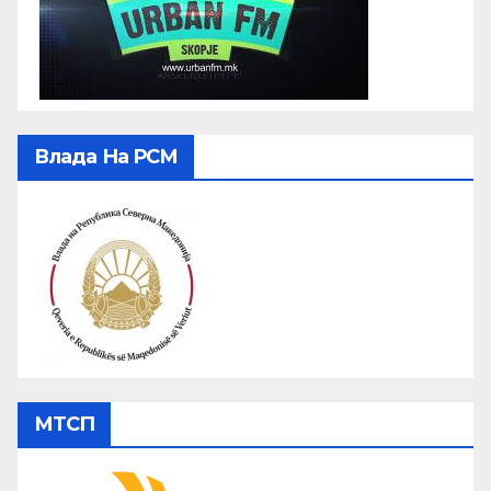
Влада На РСМ
МТСП