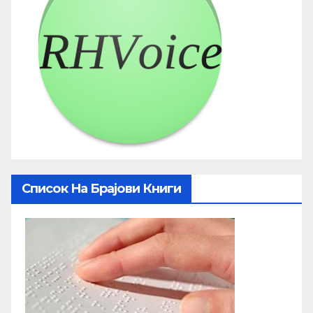
Список На Брајови Книги