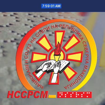
Skip
7:59:01 AM
to
content