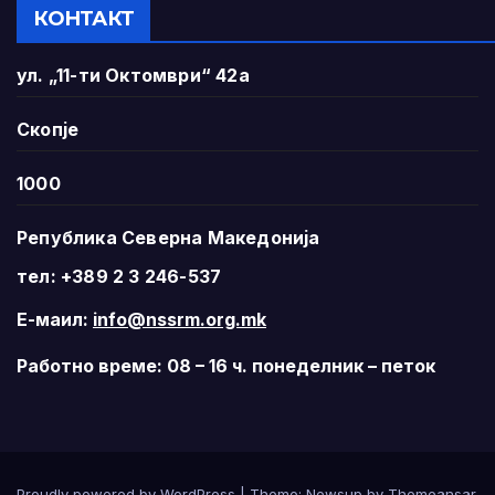
КОНТАКТ
ул. „11-ти Октомври“ 42а
Скопје
1000
Република Северна Македонија
тел: +389 2 3 246-537
Е-маил:
info@nssrm.org.mk
Работно време: 08 – 16 ч. понеделник – петок
Proudly powered by WordPress
|
Theme:
Newsup
by
Themeansar
.