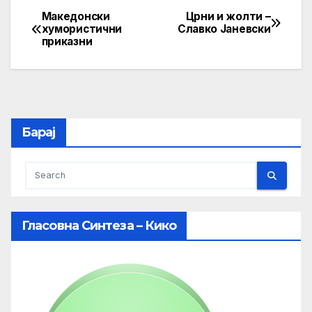
Македонски
Црни и жолти –
Post
хумористични
Славко Јаневски
приказни
navigation
Барај
Гласовна Синтеза – Кико