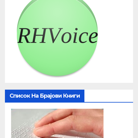
Список На Брајови Книги