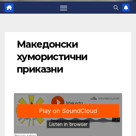
Македонски
хумористични
приказни