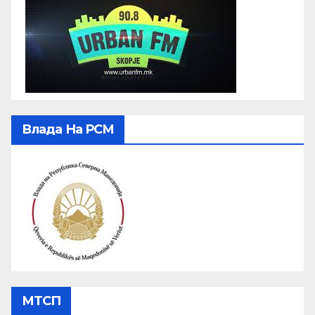
Влада На РСМ
МТСП