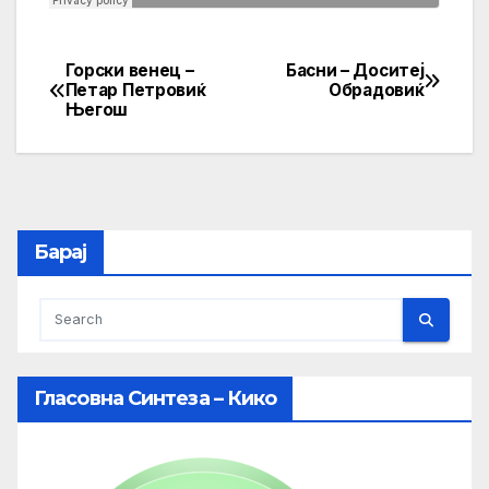
Горски венец –
Басни – Доситеј
Post
Петар Петровиќ
Обрадовиќ
Његош
navigation
Барај
Гласовна Синтеза – Кико