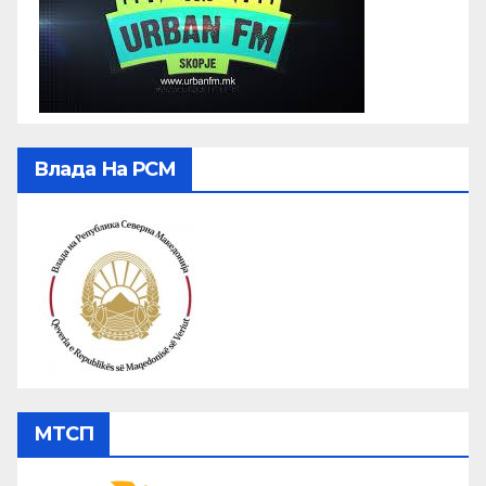
Влада На РСМ
МТСП