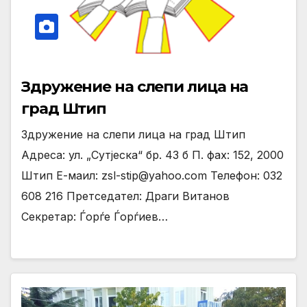
Здружение на слепи лица на
град Штип
Здружение на слепи лица на град Штип
Адреса: ул. „Сутјеска“ бр. 43 б П. фах: 152, 2000
Штип Е-маил: zsl-stip@yahoo.com Телефон: 032
608 216 Претседател: Драги Витанов
Секретар: Ѓорѓе Ѓорѓиев…