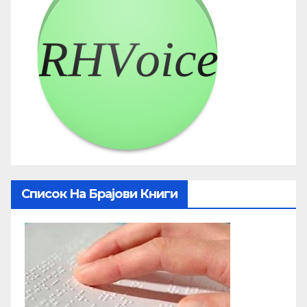
Список На Брајови Книги