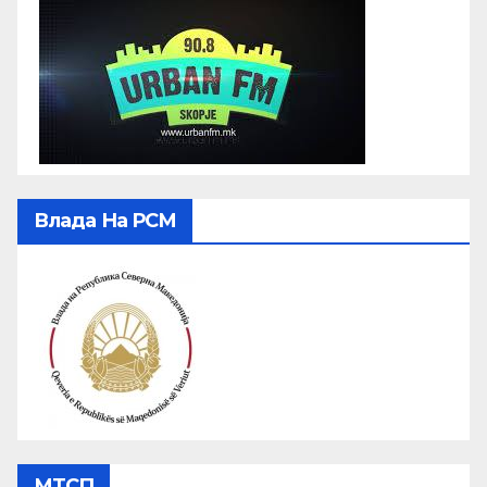
Влада На РСМ
МТСП