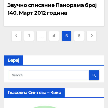
Звучно списание Панорама број
140, Март 2012 година
Posts
1
…
4
5
6
pagination
Барај
Гласовна Синтеза – Кико