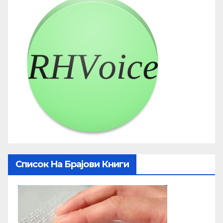
Список На Брајови Книги