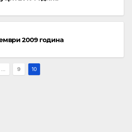
кември 2009 година
…
9
10
ion