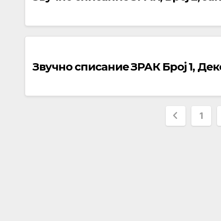
Звучно списание ЗРАК Број 1, Де
Posts
1
paginat