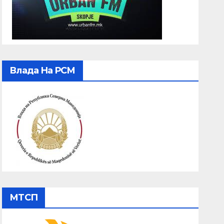
Влада На РСМ
МТСП