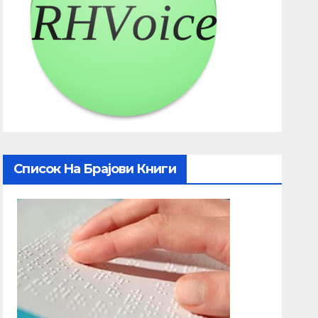
Список На Брајови Книги