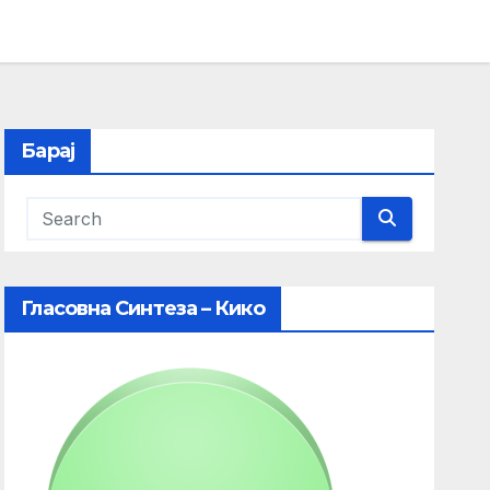
Барај
Гласовна Синтеза – Кико