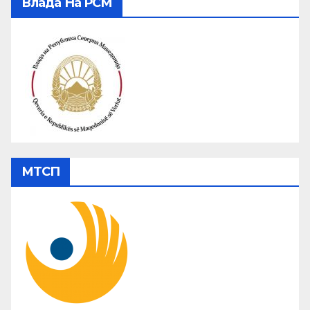
Влада На РСМ
МТСП