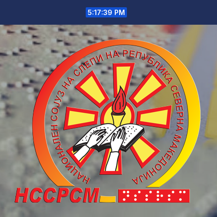
Skip
5:17:39 PM
to
content