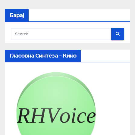
Барај
Гласовна Синтеза – Кико