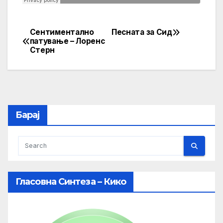
Сентиментално
Песната за Сид
Post
патување – Лоренс
Стерн
navigation
Барај
Гласовна Синтеза – Кико