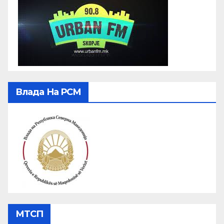
Влада На РСМ
МТСП