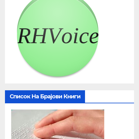
Список На Брајови Книги