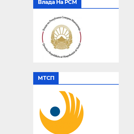
Влада На РСМ
МТСП