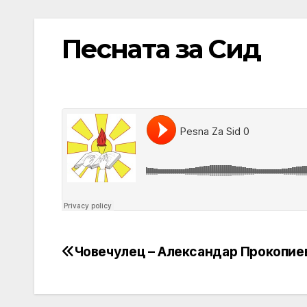
Песната за Сид
Човечулец – Александар Прокопие
Post
navigation