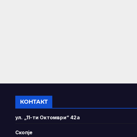
КОНТАКТ
ул. „11-ти Октомври“ 42а
Скопје