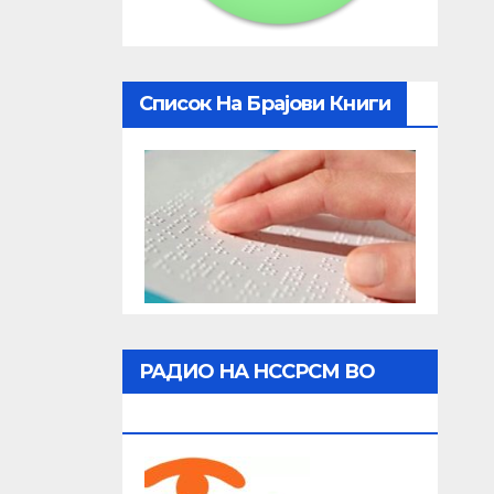
Список На Брајови Книги
РАДИО НА НССРСМ ВО
ЖИВО