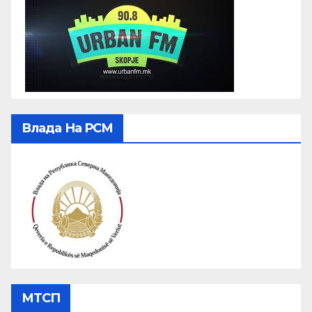
Влада На РСМ
МТСП