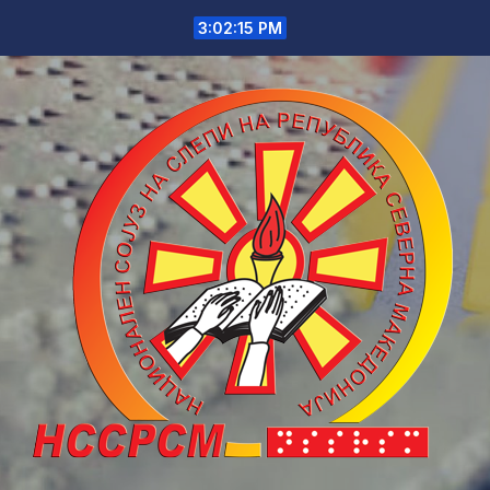
Skip
3:02:15 PM
to
content