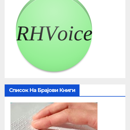
Список На Брајови Книги