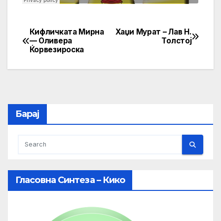
Кифличката Мирна
Хаџи Мурат – Лав Н.
Post
— Оливера
Толстој
Ќорвезироска
navigation
Барај
Гласовна Синтеза – Кико