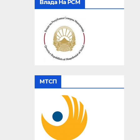
Влада На РСМ
МТСП