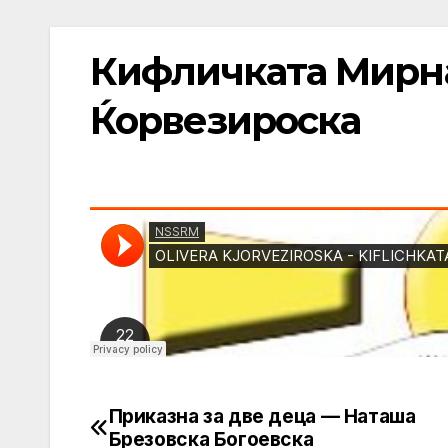
Кифличката Мирн
Ќорвезироска
Приказна за две деца — Наташа
Post
Брезовска Богоевска