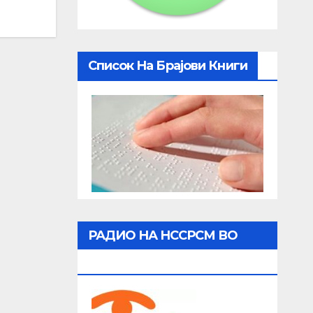
Список На Брајови Книги
РАДИО НА НССРСМ ВО
ЖИВО