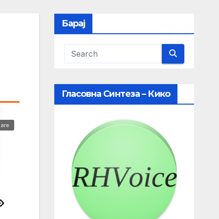
Барај
Гласовна Синтеза – Кико