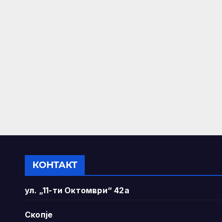
КОНТАКТ
ул. „11-ти Октомври“ 42а
Скопје