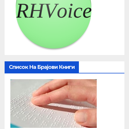
Список На Брајови Книги