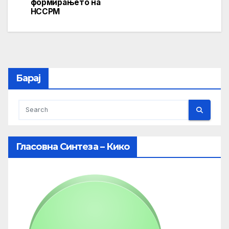
navigation
формирањето на
НССРМ
Барај
Гласовна Синтеза – Кико