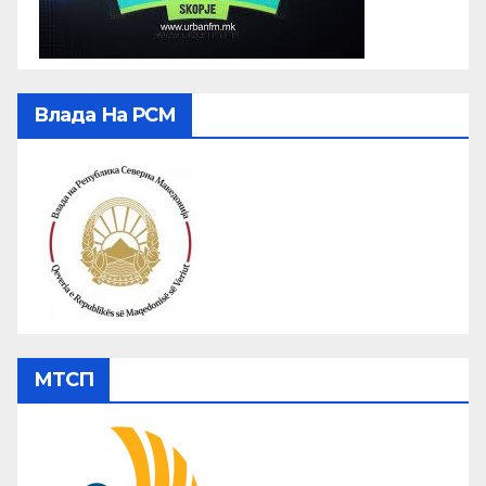
Влада На РСМ
МТСП