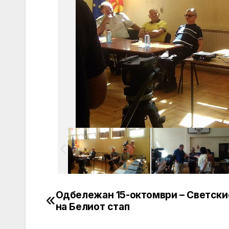
Одбележан 15-октомври – Светски
Post
на Белиот стап
navigation