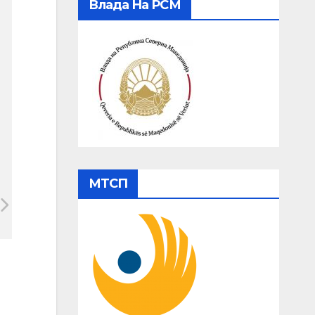
Влада На РСМ
МТСП