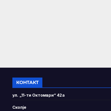
КОНТАКТ
ул. „11-ти Октомври“ 42а
Скопје