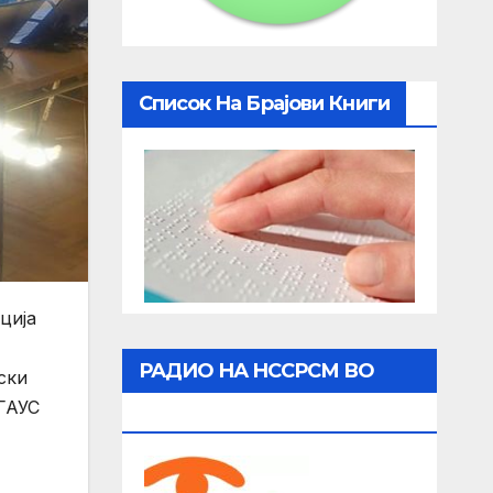
Список На Брајови Книги
ција
РАДИО НА НССРСМ ВО
ски
 ГАУС
ЖИВО