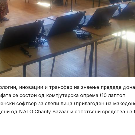
ологии, иновации и трансфер на знаeње предаде дона
ијата се состои од компјутерска опрема (10 лаптоп
менски софтвер за слепи лица (прилагоден на македон
едени од NATO Charity Bazaar и сопствени средства на