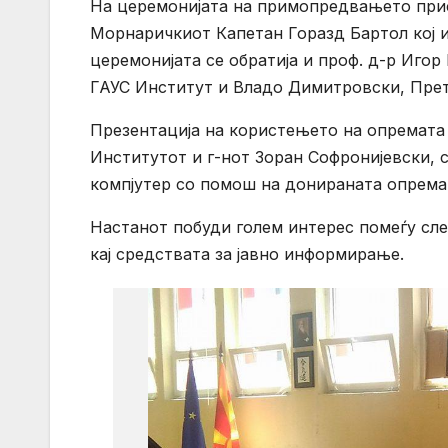
На церемонијата на примопредвањето прис
Морнаричкиот Капетан Горазд Бартол кој и
церемонијата се обратија и проф. д-р Иго
ГАУС Институт и Владо Димитровски, Претс
Презентација на користењето на опремата
Институтот и г-нот Зоран Софронијевски, 
компјутер со помош на донираната опрема
Настанот побуди голем интерес помеѓу сле
кај средствата за јавно информирање.