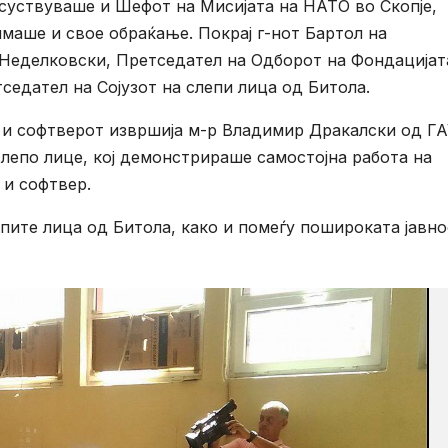
уствуваше и Шефот на Мисијата на НАТО во Скопје,
маше и свое обраќање. Покрај г-нот Бартол на
р Неделковски, Претседател на Одборот на Фондацијат
едател на Сојузот на слепи лица од Битола.
 и софтверот извршија м-р Владимир Дракалски од Г
слепо лице, кој демонстрираше самостојна работа на
 и софтвер.
пите лица од Битола, како и помеѓу пошироката јавно