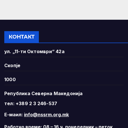
КОНТАКТ
ул. „11-ти Октомври“ 42а
Скопје
1000
Република Северна Македонија
тел: +389 2 3 246-537
Е-маил:
info@nssrm.org.mk
Работно време: 08 – 16 ч. понеделник – петок