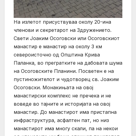
На излетот присуствуваа околу 20-ина
членови и секретарот на Здружението.
Свети Јоаким Осоговски или Осоговскиот
манастир е манастир на околу 3 км
североисточно од Општина Крива
Паланка, во прегратките на дабовата шума
на Осоговските Планини. Посветен е на
пустиножителот и чудотворец св. Јоаким
Осоговски. Монакињата на овој
манастирски комплекс не пречека и не
воведе во тајните и историјата на овој
манастир. До манастирот има пристапна
инфраструктура, асфалтен пат, но низ
манастирот има многу скали, па на некои