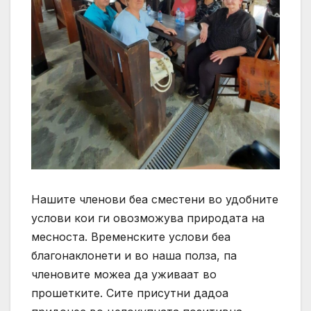
Нашите членови беа сместени во удобните
услови кои ги овозможува природата на
месноста. Временските услови беа
благонаклонети и во наша полза, па
членовите можеа да уживаат во
прошетките. Сите присутни дадоа