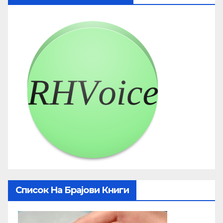
Список На Брајови Книги