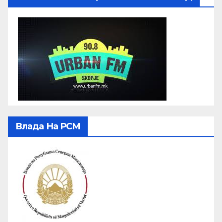
Влада На РСМ