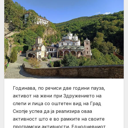
Годинава, по речиси две години пауза,
активот на жени при Здружението на
слепи и лица со оштетен вид на Град
Скопје успеа да ја реализира оваа
активност што е во рамките на своите
програмски активности. Еднодневниот