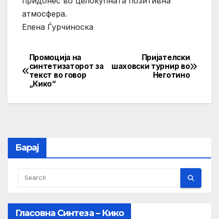
придонес во целокупната позитивна
атмосфера.
Елена Ѓурчиноска
Промоција на
Пријателски
Post
синтетизаторот за
шаховски турнир во
текст во говор
Неготино
navigation
„Кико“
Барај
Гласовна Синтеза – Кико