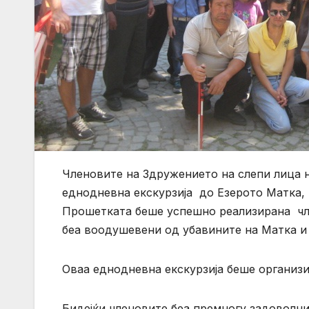
Членовите на Здружението на слепи лица на
еднодневна екскурзија до Езерото Матка, 
Прошетката беше успешно реализирана чле
беа воодушевени од убавините на Матка и
Оваа еднодневна екскурзија беше организи
Бидејќи членовите беа премногу задоволни