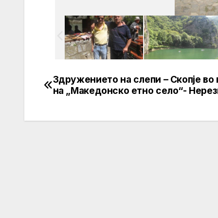
Здружението на слепи – Скопје во
Post
на „Македонско етно село“- Нерез
navigation