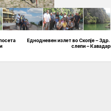
 посета
Еднодневен излет во Скопје – Здр.
и
слепи – Кавадар