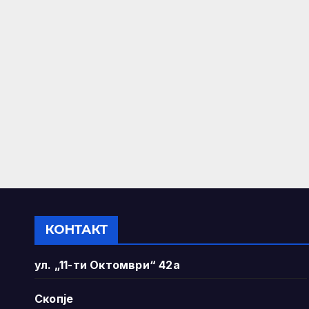
КОНТАКТ
ул. „11-ти Октомври“ 42а
Скопје