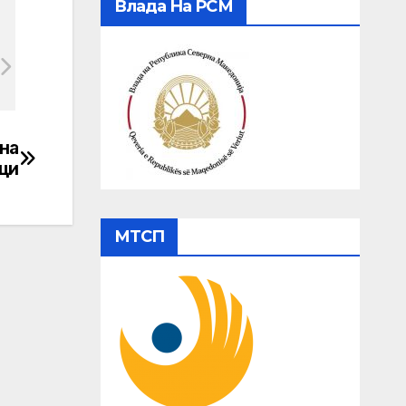
Влада На РСМ
 на
ци
МТСП