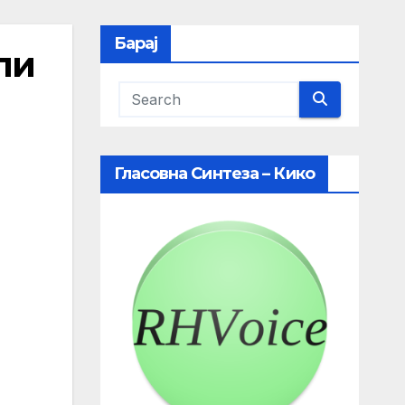
Барај
пи
Гласовна Синтеза – Кико