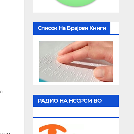
Список На Брајови Книги
о
РАДИО НА НССРСМ ВО
ЖИВО
етки