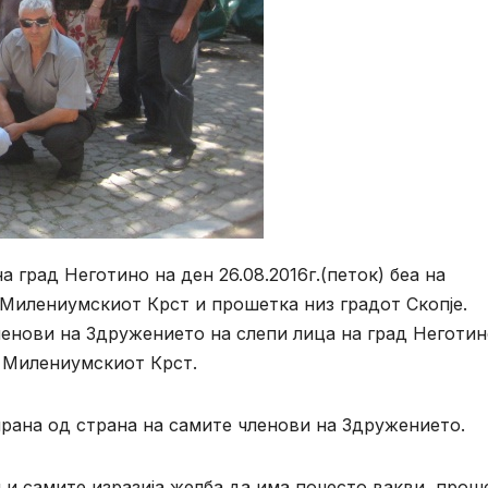
 град Неготино на ден 26.08.2016г.(петок) беа на
Милениумскиот Крст и прошетка низ градот Скопје.
нови на Здружението на слепи лица на град Неготин
 Милениумскиот Крст.
рана од страна на самите членови на Здружението.
 и самите изразија желба да има почесто вакви прош