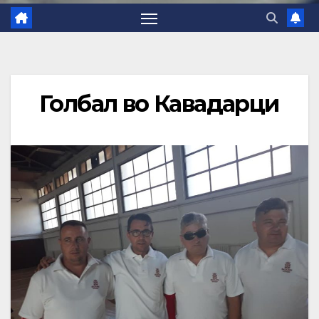
Голбал во Кавадарци