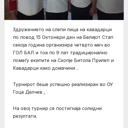
Здружението на слепи лица на кавадарци
по повод 15 Октонври ден на Белијот Стап
секоја година организира четврто меч во
ГОЛ БАЛ и тоа по 9 пат традицијонално
помеѓу екипите на Скопје Битола Прилеп и
Кавадарци како домачини .
Турнирот беше успешно реализиран во ОУ
Гоце Делчев ,
На овој турнир се постигнаја солидни
резултати.