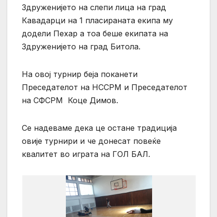
Здруженијето на слепи лица на град
Кавадарци на 1 пласираната екипа му
додели Пехар а тоа беше екипата на
Здруженијето на град Битола.
На овој турнир беја поканети
Преседателот на НССРМ и Преседателот
на СФСРМ Коце Димов.
Се надеваме дека це остане традиција
овије турнири и че донесат повеќе
квалитет во играта на ГОЛ БАЛ.