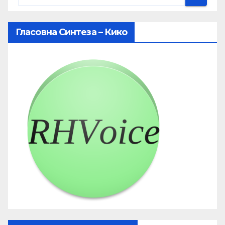
Гласовна Синтеза – Кико