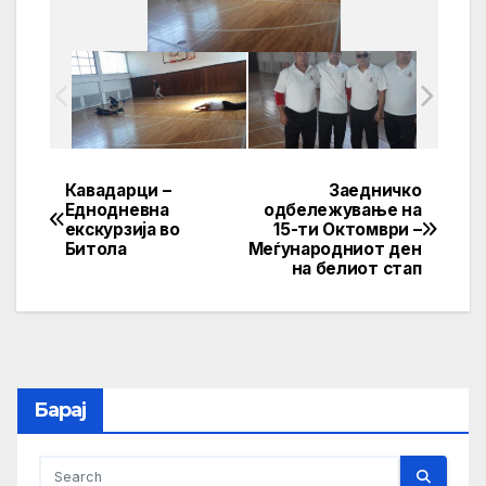
Кавадарци –
Заедничко
Post
Еднодневна
одбележување на
екскурзија во
15-ти Октомври –
navigation
Битола
Меѓународниот ден
на белиот стап
Барај