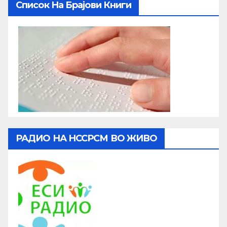
Список На Брајови Книги
РАДИО НА НССРСМ ВО ЖИВО