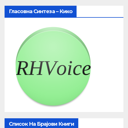
Гласовна Синтеза – Кико
Список На Брајови Книги