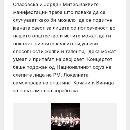
Спасовска и Јордан Митев.Ваквите
манифестации треба што повеќе да се
случуваат како би можело да се подигне
јавната свест за лицата со попреченост во
нашето општество и истите можат да ѓи
покажат нивните квалитети,успеси
способности,желби и таленти, дека можат
умеат и припаѓат на овој свет. Концертот
беше подржан од Националниот сојуз на
слепите лица на РМ, Локалната
самоуправа на општина Кочани и Виница
за понатамошна соработка.