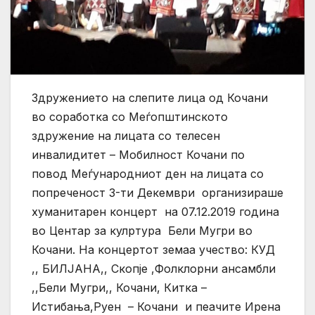
Здружението на слепите лица од Кочани
во соработка со Меѓопштинското
здружение на лицата со телесен
инвалидитет – Мобилност Кочани по
повод Меѓународниот ден на лицата со
попреченост 3-ти Декември организираше
хуманитарен концерт на 07.12.2019 година
во Центар за кулртура Бели Мугри во
Кочани. На концертот земаа учество: КУД
,, БИЛЈАНА,, Скопје ,Фолклорни ансамбли
,,Бели Мугри,, Кочани, Китка –
Истибања,Руен – Кочани и пеачите Ирена