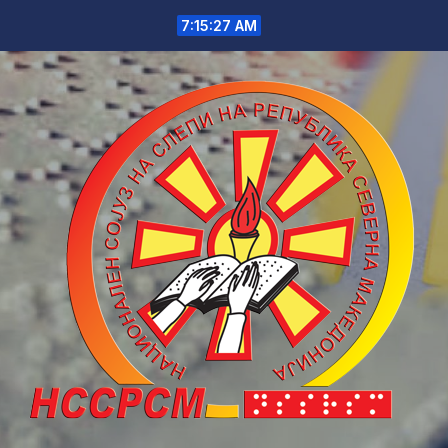
Skip
7:15:27 AM
to
content