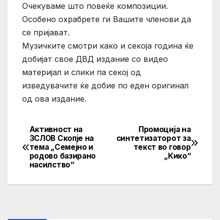
Очекуваме што повеќе композиции.
Особено охрабрете ги Вашите членови да
се пријават.
Музичките смотри како и секоја година ќе
добијат свое ДВД издание со видео
материјал и слики па секој од
изведувачите ќе добие по еден оригинал
од ова издание.
Активност на
Промоција на
Post
ЗСЛОВ Скопје на
синтетизаторот за
тема „Семејно и
текст во говор
navigation
родово базирано
„Кико“
насилство“