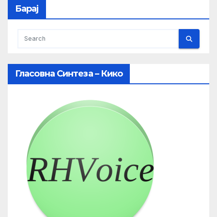
Барај
Гласовна Синтеза – Кико