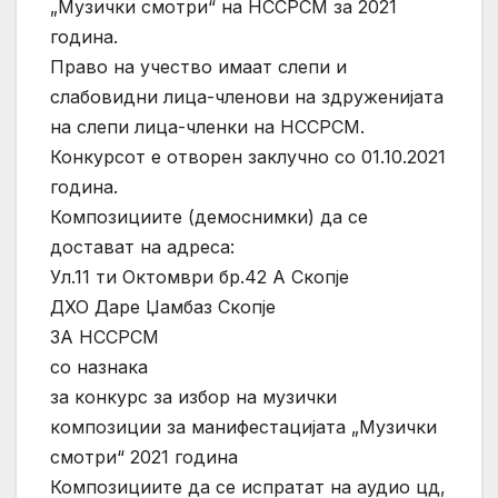
„Музички смотри“ на НССРСМ за 2021
година.
Право на учество имаат слепи и
слабовидни лица-членови на здруженијата
на слепи лица-членки на НССРСМ.
Конкурсот е отворен заклучно со 01.10.2021
година.
Композициите (демоснимки) да се
достават на адреса:
Ул.11 ти Октомври бр.42 А Скопје
ДХО Даре Џамбаз Скопје
ЗА НССРСМ
со назнака
за конкурс за избор на музички
композиции за манифестацијата „Музички
смотри“ 2021 година
Композициите да се испратат на аудио цд,