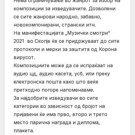
Нема ограничување во жанрот за избор на
композиции за изведувачите. Дозволени
се сите жанрови народно, забавно,
новокомпонирани, странски итн.
На манифестацијата „Музички смотри“
2021 во Скопје ќе се придржуваат до сите
протоколи и мерки за заштита од Корона
вирусот.
Композициите може да се испраќаат на
аудио цд, аудио касета, усб, или преку
електронска пошта како што веќе
претходно погоре напоменавме.
За најдобрите изведувачи во сите
категории во зависност од бројот на
пријавени ќе има прво, второ и трето
место парична награда и диплома,
плакета.