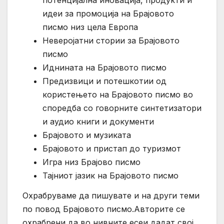
потенцијална иновација, продукти и
идеи за промоција на Брајовото
писмо низ цела Европа
Неверојатни стории за Брајовото
писмо
Иднината на Брајовото писмо
Предизвици и потешкотии од
користењето на Брајовото писмо во
споредба со говорните синтетизатори
и аудио книги и документи
Брајовото и музиката
Брајовото и пристап до туризмот
Игра низ Брајово писмо
Тајниот јазик на Брајовото писмо
Охрабруваме да пишувате и на други теми
по повод Брајовото писмо.Авторите се
охрабрени да во нивните есеи дадат свој