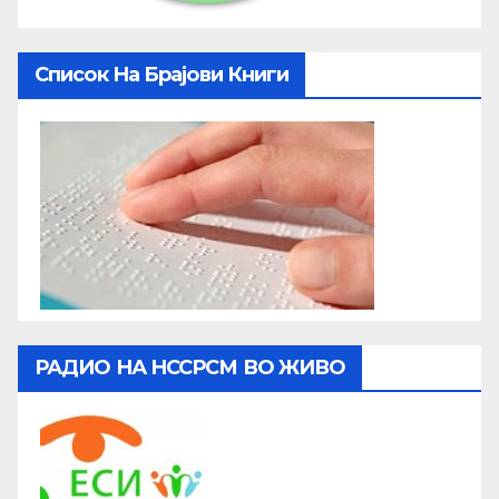
Список На Брајови Книги
РАДИО НА НССРСМ ВО ЖИВО