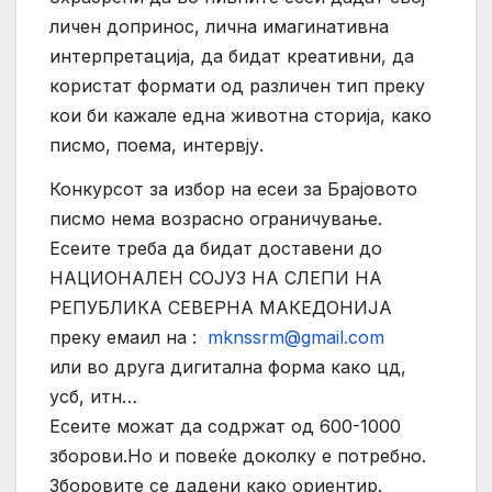
личен допринос, лична имагинативна
интерпретација, да бидат креативни, да
користат формати од различен тип преку
кои би кажале една животна сторија, како
писмо, поема, интервју.
Конкурсот за избор на есеи за Брајовото
писмо нема возрасно ограничување.
Есеите треба да бидат доставени до
НАЦИОНАЛЕН СОЈУЗ НА СЛЕПИ НА
РЕПУБЛИКА СЕВЕРНА МАКЕДОНИЈА
преку емаил на :
mknssrm@gmail.com
или во друга дигитална форма како цд,
усб, итн…
Есеите можат да содржат од 600-1000
зборови.Но и повеќе доколку е потребно.
Зборовите се дадени како ориентир.