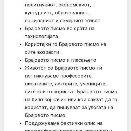
политичкиот, економскиот,
културниот, образованиот,
социјалниот и семејниот живот
Брајовото писмо во ерата на
технологијата
Користејќи го Брајовото писмо на
сите возрасти
Брајовото писмо и гласањето
Животот со Брајовото писмо-ги
поттикнуваме професорите,
писателите, авторите, учениците,
сите кои го користат Брајовото писмо
на било кој начин или кои сакаат да го
користат, да пишуваат за улогата на
Брајовото писмо
Поддржуваме фактички опис на