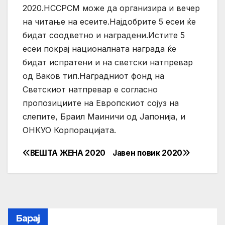
2020.НССРСМ може да организира и вечер
на читање на есеите.Најдобрите 5 есеи ќе
бидат соодветно и наградени.Истите 5
есеи покрај националната награда ќе
бидат испратени и на светски натпревар
од Ваков тип.Наградниот фонд на
Светскиот натпревар е согласно
пропозициите на Европскиот сојуз на
слепите, Браил Маиничи од Јапонија, и
ОНКУО Корпорацијата.
ВЕШТА ЖЕНА 2020
Јавен повик 2020
Post
navigation
Барај