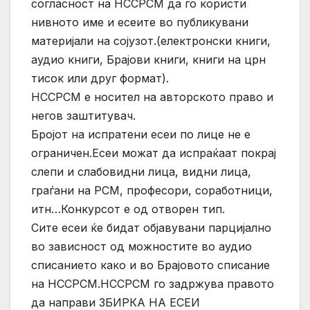
согласност на НССРСМ да го користи
нивното име и есеите во публикувани
материјали на сојузот.(електронски книги,
аудио книги, Брајови книги, книги на црн
тисок или друг формат).
НССРСМ е носител на авторското право и
негов заштитувач.
Бројот на испратени есеи по лице не е
ограничен.Есеи можат да испраќаат покрај
слепи и слабовидни лица, видни лица,
граѓани на РСМ, професори, соработници,
итн…Конкурсот е од отворен тип.
Сите есеи ќе бидат објавувани парцијално
во зависност од можностите во аудио
списанието како и во Брајовото списание
на НССРСМ.НССРСМ го задржува правото
да направи ЗБИРКА НА ЕСЕИ