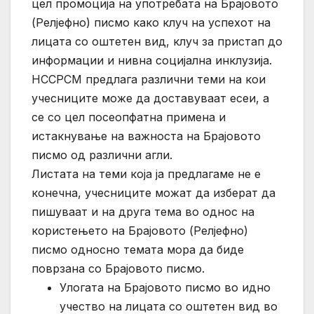
цел промоција на употребата на Брајовото
(Релјефно) писмо како клуч на успехот на
лицата со оштетен вид, клуч за пристап до
информации и нивна социјална инклузија.
НССРСМ предлага различни теми на кои
учесниците може да доставуваат есеи, а
се со цел посеопфатна примена и
истакнување на важноста на Брајовото
писмо од различни агли.
Листата на теми која ја предлагаме не е
конечна, учесниците можат да изберат да
пишуваат и на друга тема во однос на
користењето на Брајовото (Релјефно)
писмо односно темата мора да биде
поврзана со Брајовото писмо.
Улогата на Брајовото писмо во идно
учество на лицата со оштетен вид во