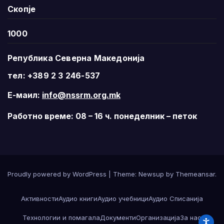
Скопје
1000
Република Северна Македонија
тел: +389 2 3 246-537
Е-маил:
info@nssrm.org.mk
Работно време: 08 – 16 ч. понеделник – петок
Proudly powered by WordPress
|
Theme:
Newsup
by
Themeansar
.
Активности
Аудио книги
Аудио учебници
Аудио Списанија
Технологии и помагала
Документи
Организација
За нас