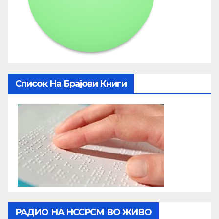
Список На Брајови Книги
РАДИО НА НССРСМ ВО ЖИВО