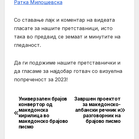
Ратка Милошевска
Со ставање лајк и коментар на видеата
гласате за нашите претставници, исто
така во предвид се земаат и минутите на
гледаност.
Да ги подржиме нашите претставнички и
да гласаме за најдобар готвач со визуелна
попреченост за 2023!
Универзален брајов
Завршен проектот
Post
конвертор од
за македонско-
македонска
албански речник и
navigation
кирилица во
разговорник на
македонско брајово
брајово писмо
писмо