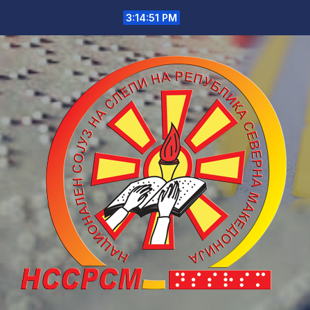
Skip
3:14:51 PM
to
content