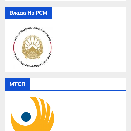
Влада На РСМ
МТСП