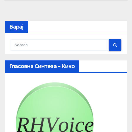
Барај
Гласовна Синтеза – Кико