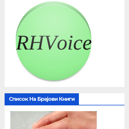
Список На Брајови Книги