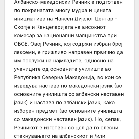
Албанско-македонски Речник е подготвен
по покренатата многу мудра и ценета
иницијатива на Нансен Дијалог Центар –
Скопје и Канцеларијата на високиот
комесар за национални малцинства при
ОБСЕ. Овој Речник, кој содржи избран број
лексеми, е грижливо направен првично да
им послужи на најмладите, односно на
учениците од основните училишта во
Република Северна Македонија, во кои се
изведува настава по македонски јазик (во
основните училишта со албански наставен
јазик) и настава по албански јазик, како
изборен предмет (во основните училишта
со македонски наставен јазик). Но, сепак,
Речникот е изготвен со цел да го олесни
стекнувањето на албанскиот и /или