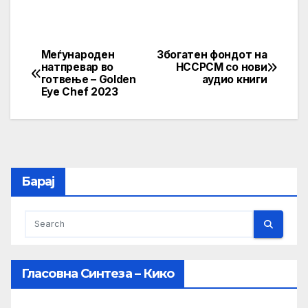
Меѓународен
Збогатен фондот на
Post
натпревар во
НССРСМ со нови
готвење – Golden
аудио книги
navigation
Eye Chef 2023
Барај
Гласовна Синтеза – Кико