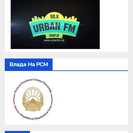
Влада На РСМ