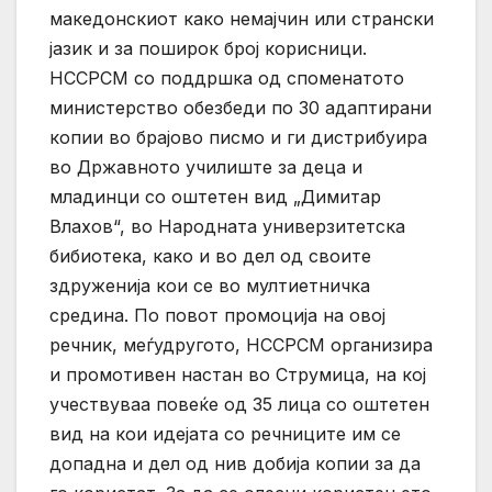
македонскиот како немајчин или странски
јазик и за поширок број корисници.
НССРСМ со поддршка од споменатото
министерство обезбеди по 30 адаптирани
копии во брајово писмо и ги дистрибуира
во Државното училиште за деца и
младинци со оштетен вид „Димитар
Влахов“, во Народната универзитетска
бибиотека, како и во дел од своите
здруженија кои се во мултиетничка
средина. По повот промоција на овој
речник, меѓудругото, НССРСМ организира
и промотивен настан во Струмица, на кој
учествуваа повеќе од 35 лица со оштетен
вид на кои идејата со речниците им се
допадна и дел од нив добија копии за да