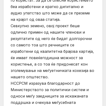
го користат. За да се олесни користењето
беа изработени и кратко дигитално и
аудио упатство што може да се преземе
на крајот од оваа статија.
Севкупно земено, овој проект беше
одлично примен од нашите членови и
резултатите од него ќе бидат долгорочни
со самото тоа што речниците се
изработени од квалитетна брајова хартија,
ќе имаат повеќегодишна можност за
користење, а со тоа ќе придонесат кон
зголемување на меѓуетничката кохезија во
нашето општество.
НССРСМ изразува благодарност до
Министерството за политички систем и
односи меѓу заедниците за искажаната
поддршка и очекува меѓусебната