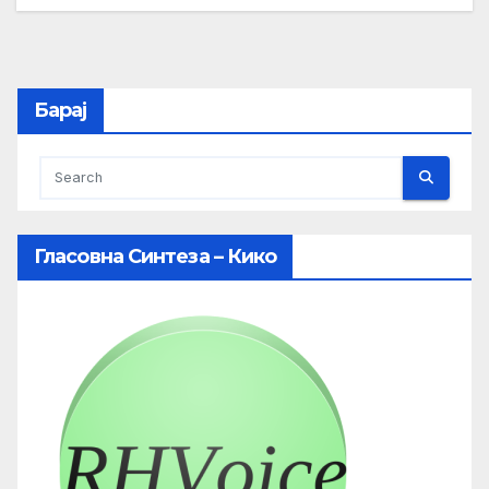
Барај
Гласовна Синтеза – Кико