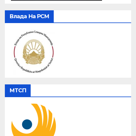
Влада На РСМ
МТСП