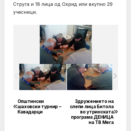
Струга и 18 лица од Охрид или вкупно 29
учесници.
Општински
Здружението на
Post
шаховски турнир –
слепи лица Битола
Кавадарци
во утринската
navigation
програма ДЕНИЦА
на ТВ Мега