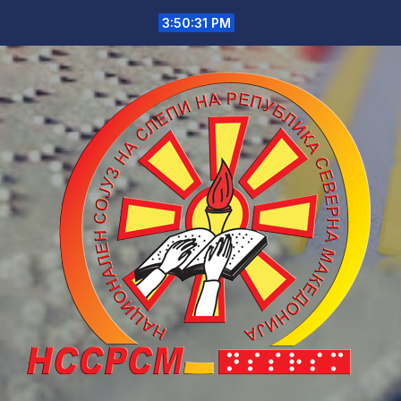
Skip
3:50:31 PM
to
content