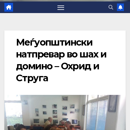
Меѓуопштински
натпревар во шах и
домино – Охрид и
Струга