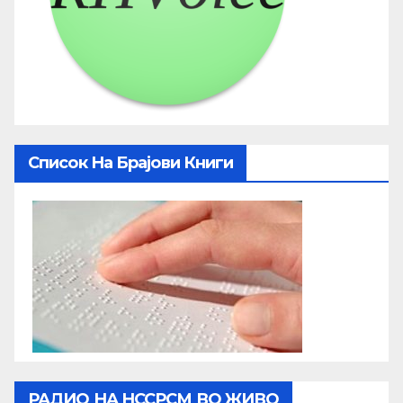
Список На Брајови Книги
РАДИО НА НССРСМ ВО ЖИВО