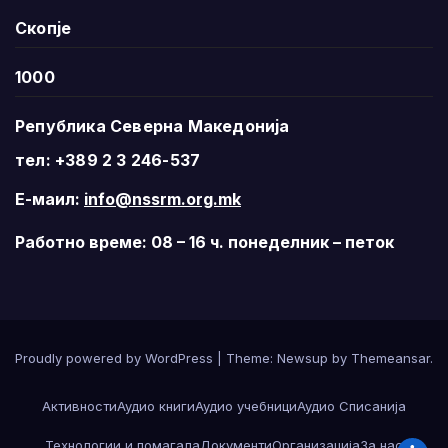
Скопје
1000
Република Северна Македонија
тел: +389 2 3 246-537
Е-маил:
info@nssrm.org.mk
Работно време: 08 – 16 ч. понеделник – петок
Proudly powered by WordPress
|
Theme:
Newsup
by
Themeansar
.
Активности
Аудио книги
Аудио учебници
Аудио Списанија
Технологии и помагала
Документи
Организација
За нас