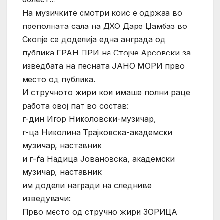
На музичките смотри коис е одржаа во
преполната сала на ДХО Даре Џамбаз во
Скопје се доделија една анграда од
публика ГРАН ПРИ на Стојче Арсовски за
изведбата на песната ЈАНО МОРИ прво
место од публика.
И стручното жири кои имаше полни раце
работа овој пат во состав:
г-дин Игор Николовски-музичар,
г-ца Николина Трајковска-академски
музичар, наставник
и г-ѓа Надица Јовановска, академски
музичар, наставник
им додели награди на следниве
изведувачи:
Прво место од стручно жири ЗОРИЦА