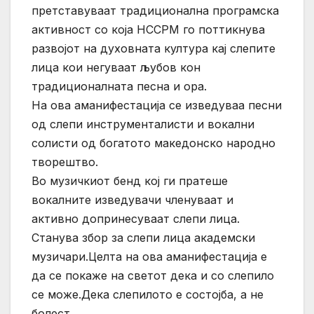
претставуваат традиционална програмска
активност со која НССРМ го поттикнува
развојот на духовната култура кај слепите
лица кои негуваат љубов кон
традиционалната песна и ора.
На ова аманифестација се изведуваа песни
од слепи инструменталисти и вокални
солисти од богатото македонско народно
творештво.
Во музичкиот бенд кој ги пратеше
вокалните изведувачи членуваат и
активно допринесуваат слепи лица.
Станува збор за слепи лица академски
музичари.Целта на ова аманифестација е
да се покаже на светот дека и со слепило
се може.Дека слепилото е состојба, а не
болест…