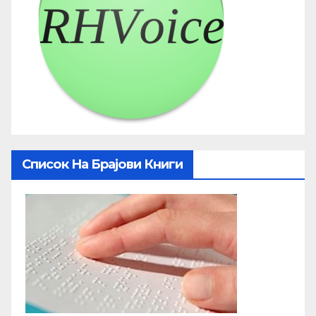
Список На Брајови Книги