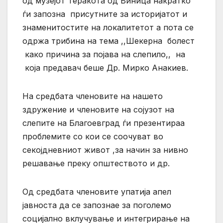
од музејот Теракота од Виница накратко
ѓи запозна присутните за историјатот и
знаменитостите на локалитетот а пота се
одржа трибина на тема ,,Шекерна болест
како причина за појава на слепило,, на
која предавач беше Др. Мирко Анакиев.
На средбата членовите на нашето
здружение и членовите на сојузот на
слепите на Благоевград ѓи презентираа
проблемите со кои се соочуват во
секојдневниот живот ,за начин за нивно
решавање преку општеството и др.
Од средбата членовите упатија апел
јавноста да се запознае за поголемо
социјално вклучување и интегрирање на