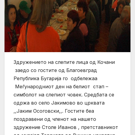
Здружението на слепите лица од Кочани
заедо со гостите од Благоевград
Република Бугарија го одбележаа
Меѓународниот ден на белиот стап –
симболот на слепиот човек. Средбата се
одржа во село Јакимово во црквата
,,Јаким Осоговски,,. Гостите беа
поздравени од членот на нашето
здружение Столе Иванов , претставникот