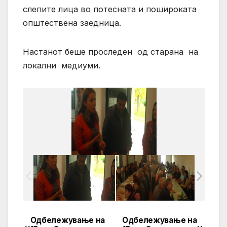
слепите лица во потесната и пошироката
општествена заедница.
Настанот беше проследен од старана на
локални медиуми.
Одбележување на
Одбележување на
Post