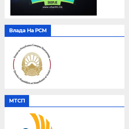
Влада На РСМ
МТСП