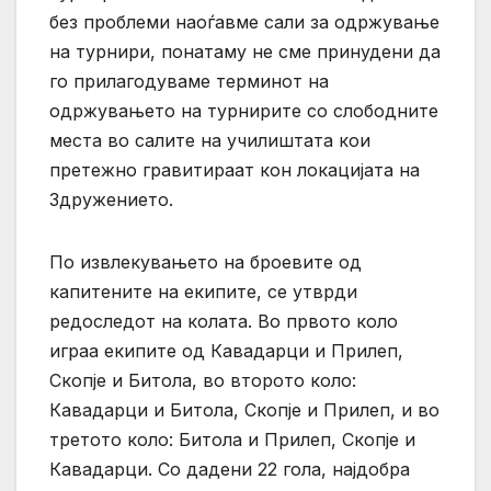
без проблеми наоѓавме сали за одржување
на турнири, понатаму не сме принудени да
го прилагодуваме терминот на
одржувањето на турнирите со слободните
места во салите на училиштата кои
претежно гравитираат кон локацијата на
Здружението.
По извлекувањето на броевите од
капитените на екипите, се утврди
редоследот на колата. Во првото коло
играа екипите од Кавадарци и Прилеп,
Скопје и Битола, во второто коло:
Кавадарци и Битола, Скопје и Прилеп, и во
третото коло: Битола и Прилеп, Скопје и
Кавадарци. Со дадени 22 гола, најдобра