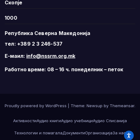
Скопје
1000
Република Северна Македонија
тел: +389 2 3 246-537
Е-маил:
info@nssrm.org.mk
Работно време: 08 – 16 ч. понеделник – петок
Proudly powered by WordPress
|
Theme:
Newsup
by
Themeansar
.
Активности
Аудио книги
Аудио учебници
Аудио Списанија
Технологии и помагала
Документи
Организација
За нас