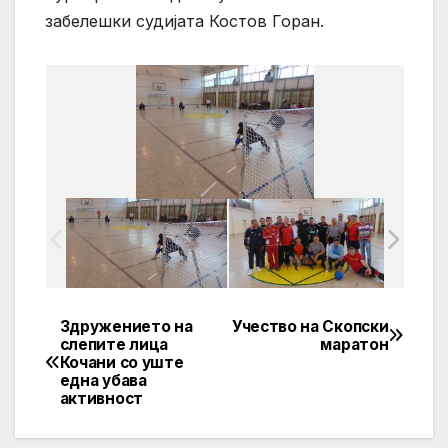
забелешки судијата Костов Горан.
Здружението на
Учество на Скопски
Post
слепите лица
маратон
Кочани со уште
navigation
една убава
активност