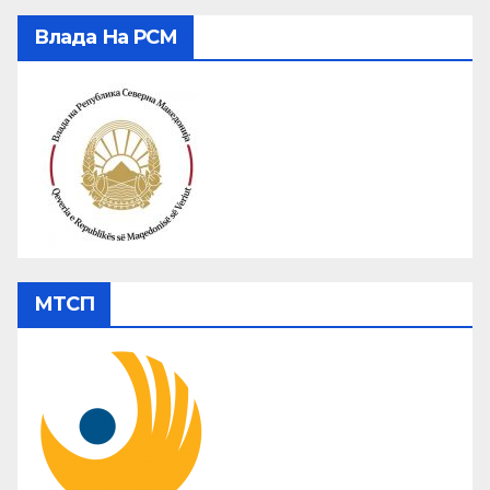
Влада На РСМ
МТСП