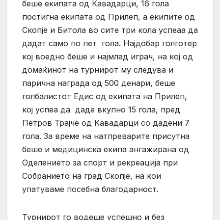
беше екипата од Кавадарци, 16 гола
постигна екипата од Прилеп, а екипите од
Скопје и Битола во сите три кола успеаа да
дадат само по пет гола. Најдобар голготер
кој воедно беше и најмлад играч, на кој од
домаќинот на турнирот му следува и
парична награда од 500 денари, беше
голбалистот Едис од екипата на Прилеп,
кој успеа да даде вкупно 15 гола, пред
Петров Трајче од Кавадарци со дадени 7
гола. За време на натпреварите присутна
беше и медицинска екипа ангажирана од
Оделението за спорт и рекреација при
Собранието на град Скопје, на кои
упатуваме посебна благодарност.
Турнирот го водеше успешно и без