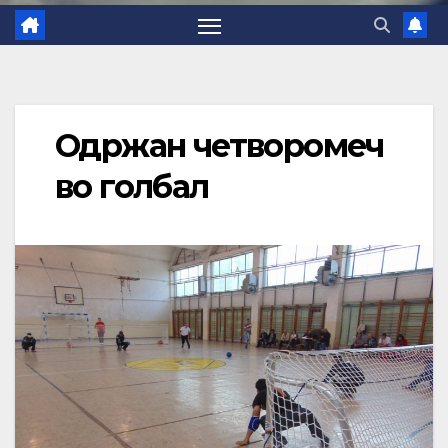
Одржан четворомеч
во голбал