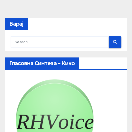
Барај
Гласовна Синтеза – Кико