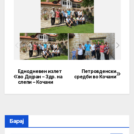
Еднодневен излет
Петровденски
Post
во Дојран – Здр. на
средби во Кочани
слепи – Кочани
navigation
Барај