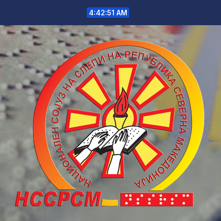
Skip
4:42:51 AM
to
content