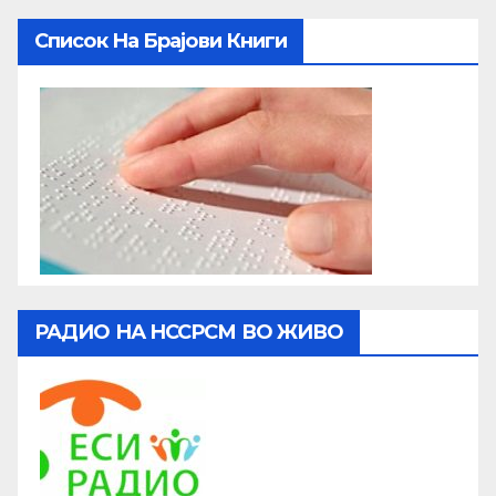
Список На Брајови Книги
РАДИО НА НССРСМ ВО ЖИВО