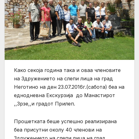
Како секоја година така и оваа членовите
на Здружението на слепи лица на град
Неготино на ден 23.07.2016г.(сабота) беа на
еднодневна Екскурзија до Манастирот
,,Зрзе,,и градот Прилеп.
Прошетката беше успешно реализирана
беа присутни околу 40 членови на
Здружението на слепи лица на град