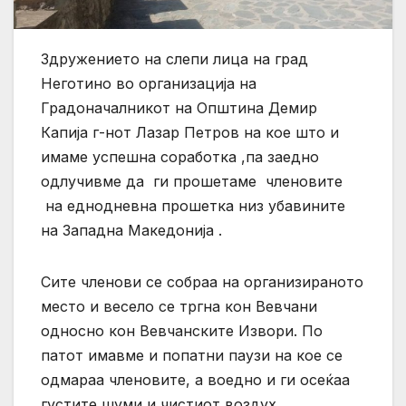
Здружението на слепи лица на град
Неготино во организација на
Градоначалникот на Општина Демир
Капија г-нот Лазар Петров на кое што и
имаме успешна соработка ,па заедно
одлучивме да ги прошетаме членовите
на еднодневна прошетка низ убавините
на Западна Македонија .
Сите членови се собраа на организираното
место и весело се тргна кон Вевчани
односно кон Вевчанските Извори. По
патот имавме и попатни паузи на кое се
одмараа членовите, а воедно и ги осеќаа
густите шуми и чистиот воздух.