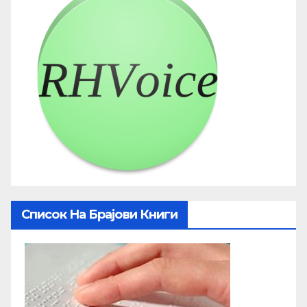
Список На Брајови Книги