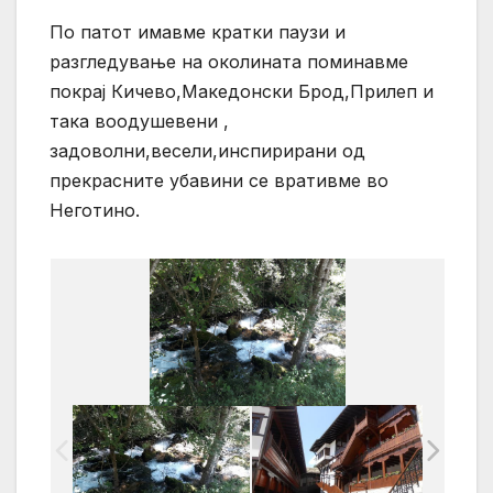
По патот имавме кратки паузи и
разгледување на околината поминавме
покрај Кичево,Македонски Брод,Прилеп и
така воодушевени ,
задоволни,весели,инспирирани од
прекрасните убавини се вративме во
Неготино.