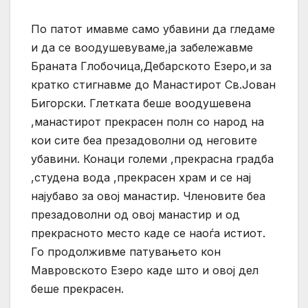
По патот имавме само убавини да гледаме
и да се воодушевуваме,ја забележавме
Браната Глобочица,Дебарското Езеро,и за
кратко стигнавме до Манастирот Св.Јован
Бигорски. Глетката беше воодушевена
,манастирот прекрасен полн со народ на
кои сите беа презадоволни од неговите
убавини. Конаци големи ,прекрасна градба
,студена вода ,прекрасен храм и се нај
најубаво за овој манастир. Членовите беа
презадоволни од овој манастир и од
прекрасното место каде се наоѓа истиот.
Го продолживме патувањето кон
Мавровското Езеро каде што и овој дел
беше прекрасен.