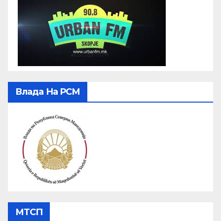
Влада На РСМ
МТСП