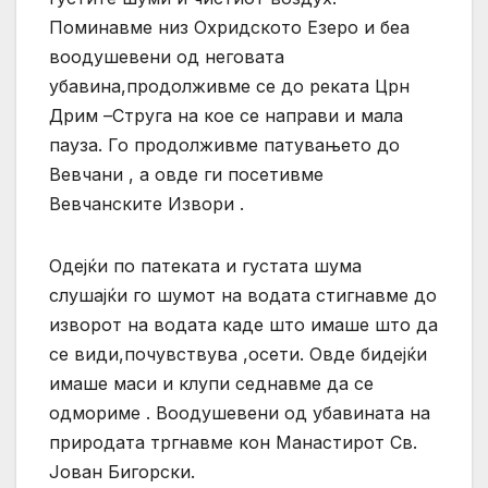
Поминавме низ Охридското Езеро и беа
воодушевени од неговата
убавина,продолживме се до реката Црн
Дрим –Струга на кое се направи и мала
пауза. Го продолживме патувањето до
Вевчани , а овде ги посетивме
Вевчанските Извори .
Одејќи по патеката и густата шума
слушајќи го шумот на водата стигнавме до
изворот на водата каде што имаше што да
се види,почувствува ,осети. Овде бидејќи
имаше маси и клупи седнавме да се
одмориме . Воодушевени од убавината на
природата тргнавме кон Манастирот Св.
Јован Бигорски.