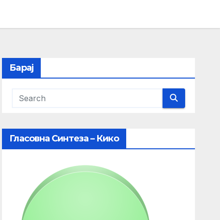
Барај
Гласовна Синтеза – Кико