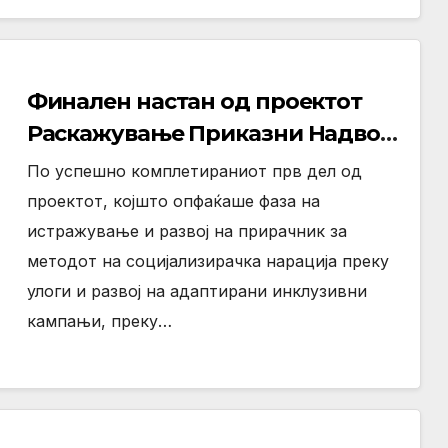
Финален настан од проектот
Раскажување Приказни Надвор
од Видот – Фестивал на играта
По успешно комплетираниот прв дел од
проектот, којшто опфаќаше фаза на
истражување и развој на прирачник за
методот на социјализирачка нарација преку
улоги и развој на адаптирани инклузивни
кампањи, преку…