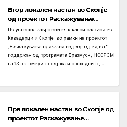
Втор локален настан во Скопје
од проектот Раскажување
Приказни Надвор од Видот
По успешно завршените локални настани во
Кавадарци и Скопје, во рамки на проектот
„Раскажување приказни надвор од видот“,
поддржан од програмата Еразмус+, НССРСМ
на 13 октомври го одржа и последниот,…
Прв локален настан во Скопје од
проектот Раскажување