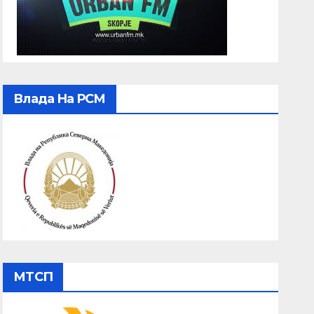
Влада На РСМ
МТСП