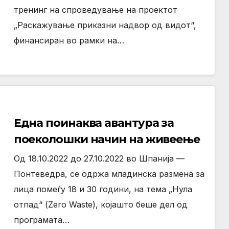
приказни надвор од видот
тренинг на спроведување на проектот
„Раскажување приказни надвор од видот“,
финансиран во рамки на…
Една поинаква авантура за
поеколошки начин на живеење
Од 18.10.2022 до 27.10.2022 во Шпанија —
Понтеведра, се одржа младинска размена за
лица помеѓу 18 и 30 години, на тема „Нула
отпад“ (Zero Waste), којашто беше дел од
програмата…