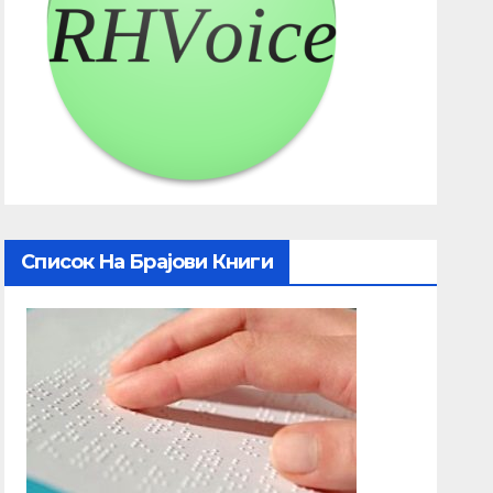
Список На Брајови Книги