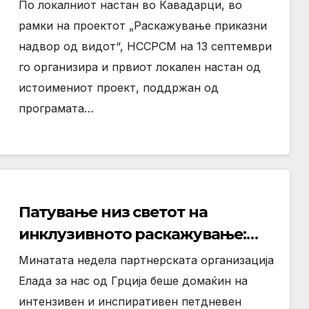
Приказни Надвор од Видот
По локалниот настан во Кавадарци, во
рамки на проектот „Раскажување приказни
надвор од видот“, НССРСМ на 13 септември
го организира и првиот локален настан од
истоимениот проект, поддржан од
програмата…
Патување низ светот на
инклузивното раскажување:
Рефлексија од тренингот
Минатата недела партнерската организација
организиран во рамки на
Елада за нас од Грција беше домаќин на
проектот Раскажување
интензивен и инспиративен петдневен