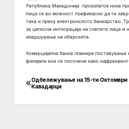
Република Македонија произлегоа низа про
лица се во можност поефикасно да ги завр
така и преку електронското банкарство. Т
за целосна интеграција на слепите лица и
извршување на обврските.
Комерцијална банка планира поставување 
филијали кои се посочени како најфреквент
Одбележување на 15-ти Октомври
Post
Кавадарци
navigation