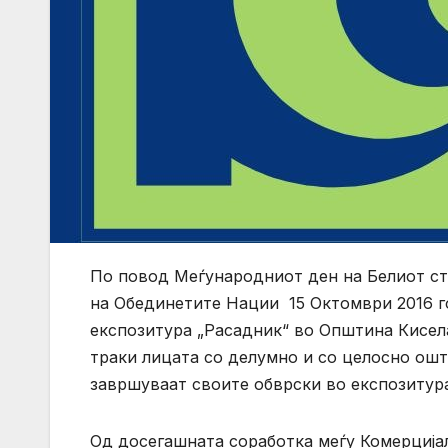
По повод Меѓународниот ден на Белиот ст
на Обединетите Нации 15 Oктомври 2016 го
експозитура „Расадник“ во Општина Кисела
траки лицата со делумно и со целосно ошт
завршуваат своите обврски во експозитура
Од досегашната соработка меѓу Комерцијал