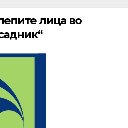
лепите лица во
асадник“