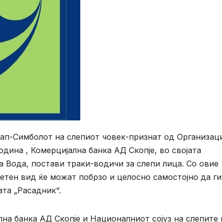
ап-Симболот на слепиот човек-признат од Организаци
дина , Комерцијална банка АД Скопје, во својата
 Вода, постави траки-водичи за слепи лица. Со овие
етен вид ќе можат побрзо и целосно самостојно да ги
та „Расадник“.
на банка АД Скопје и Националниот сојуз на слепите 