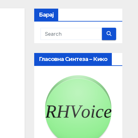
Барај
Гласовна Синтеза – Кико