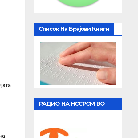
Список На Брајови Книги
јата
РАДИО НА НССРСМ ВО
ЖИВО
на