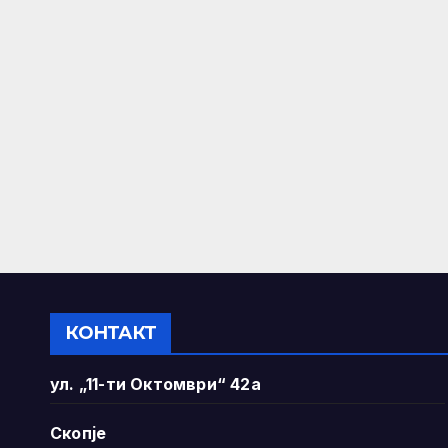
КОНТАКТ
ул. „11-ти Октомври“ 42а
Скопје