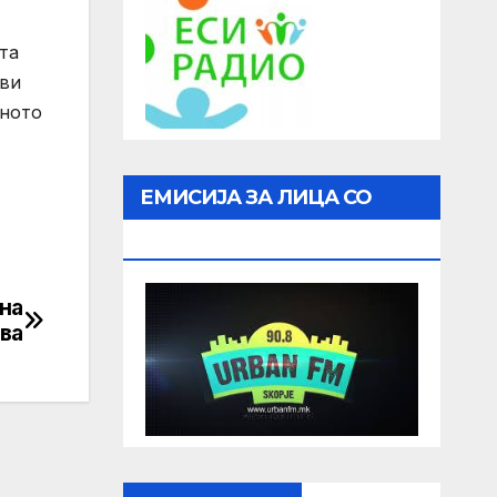
та
ови
вното
ЕМИСИЈА ЗА ЛИЦА СО
ОШТЕТЕН ВИД
на
ва