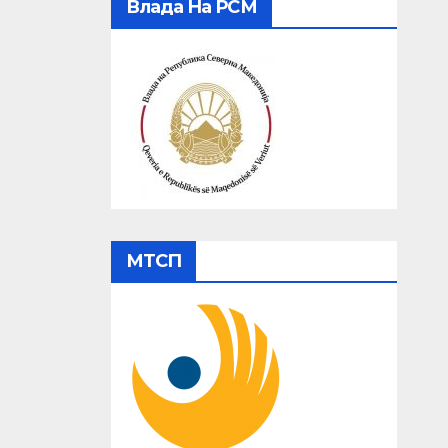
Влада На РСМ
МТСП