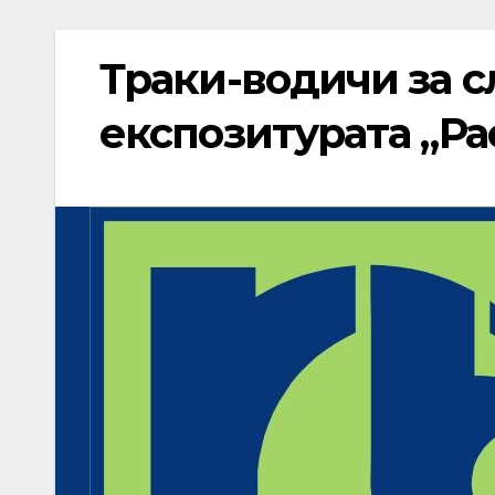
Траки-водичи за с
експозитурата „Р