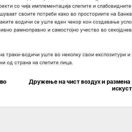
екти со чија имплементација слепите и слабовидните
шуваат своите потреби како во просториите на Банка
раките водичи се уште еден чекор кон создавање усл
 нивно рамноправно и самостојно учество во секојдне
на траки-водичи уште во неколку свои експозитури и
ни од страна на слепите лица.
 во
Дружење на чист воздух и размена 
искуст