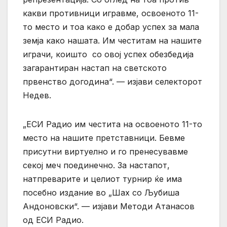
какви противници игравме, освоеното 11-
то место и тоа како е добар успех за мала
земја како нашата. Им честитам на нашите
играчи, коишто со овој успех обезбедија
загарантиран настап на светското
првенство догодина“. — изјави селекторот
Недев.
„ЕСИ Радио им честита на освоеното 11-то
место на нашите претставници. Бевме
присутни виртуелно и го пренесувавме
секој меч поединечно. За настапот,
натпреварите и целиот турнир ќе има
посебно издание во „Шах со Љубиша
Андоновски“. — изјави Методи Атанасов
од ЕСИ Радио.