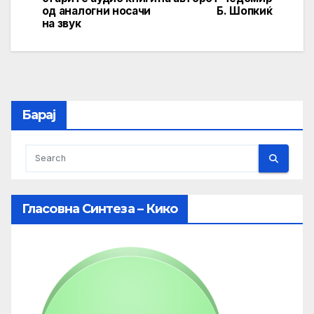
од аналогни носачи
Б. Шопкиќ
на звук
Барај
Гласовна Синтеза – Кико