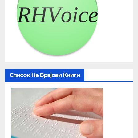
Список На Брајови Книги