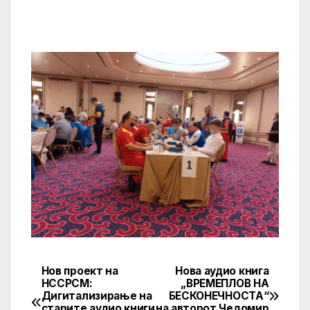
Нов проект на
Нова аудио книга
Post
НССРСМ:
„ВРЕМЕПЛОВ НА
Дигитализирање на
БЕСКОНЕЧНОСТА“
navigation
старите аудио книги
на авторот Чедомир