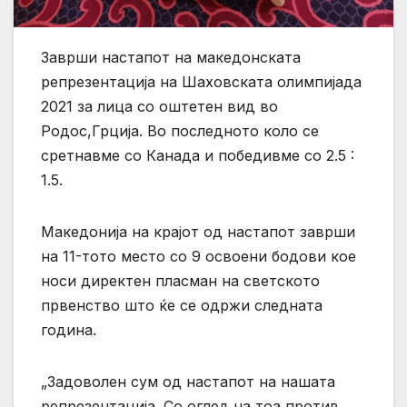
Заврши настапот на македонската
репрезентација на Шаховската олимпијада
2021 за лица со оштетен вид во
Родос,Грција. Во последното коло се
сретнавме со Канада и победивме со 2.5 :
1.5.
Македонија на крајот од настапот заврши
на 11-тото место со 9 освоени бодови кое
носи директен пласман на светското
првенство што ќе се одржи следната
година.
„Задоволен сум од настапот на нашата
репрезентација. Со оглед на тоа против