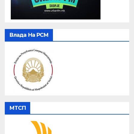
Влада На РСМ
МТСП