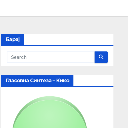
Барај
Гласовна Синтеза – Кико