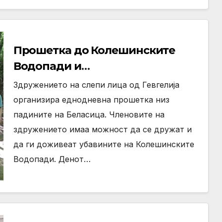
Прошетка до Колешинските
Водопади и
комплексот„Лебедово Езеро“
Здружението на слепи лица од Гевгелија
организира еднодневна прошетка низ
падините на Беласица. Членовите на
здружението имаа можност да се дружат и
да ги доживеат убавините на Колешинските
Водопади. Денот…