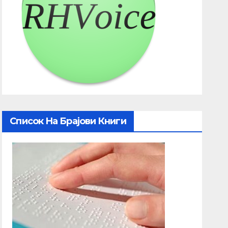
Список На Брајови Книги