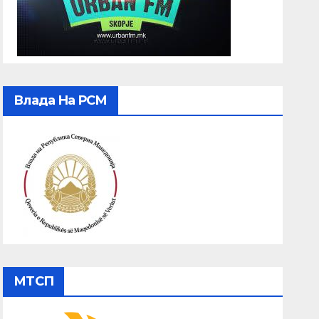
Влада На РСМ
МТСП