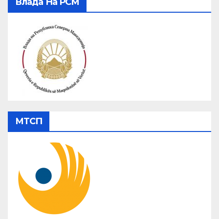
Влада На РСМ
МТСП