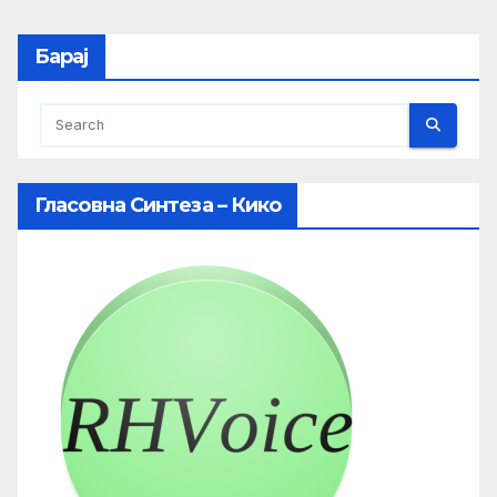
Барај
Гласовна Синтеза – Кико