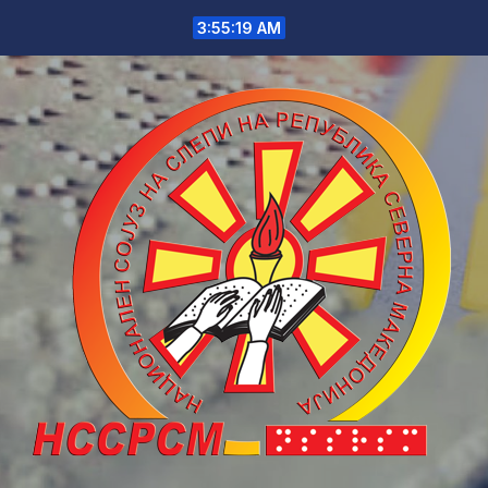
Skip
3:55:19 AM
to
content