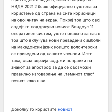
НВДА 2021.2 беше официјално пуштена за
користење од страна на сите корисници
на овој читач на екран. Покрај тоа што овој
апдејт го поддржува новиот Виндоус 11
оперативен систем, уште поважно за нас е
тоа што вклучува нови преведени симболи
на македонски јазик коишто волонтерски
се преведени од нашите членови. Исто
така, оваа верзија содржи поправки на
знакот за апостроф за да се овозможи
правилно изговарање на „темниот глас“
познат како шва.
Доколку го користите
новиот