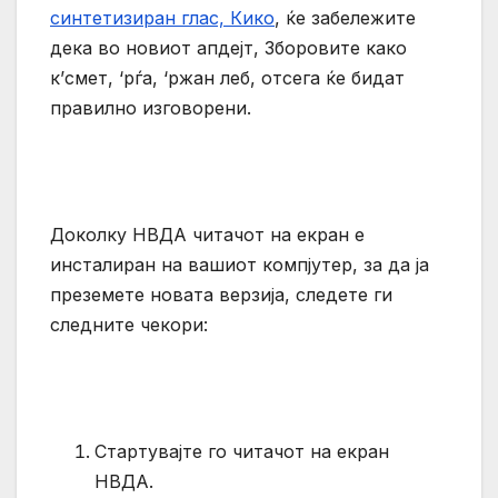
синтетизиран глас, Кико
, ќе забележите
дека во новиот апдејт, Зборовите како
к’смет, ‘рѓа, ‘ржан леб, отсега ќе бидат
правилно изговорени.
Доколку НВДА читачот на екран е
инсталиран на вашиот компјутер, за да ја
преземете новата верзија, следете ги
следните чекори:
Стартувајте го читачот на екран
НВДА.