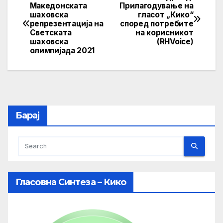
Post
Македонската
Прилагодување на
шаховска
гласот „Кико“
navigation
репрезентација на
според потребите
Светската
на корисникот
шаховска
(RHVoice)
олимпијада 2021
Барај
Гласовна Синтеза – Кико