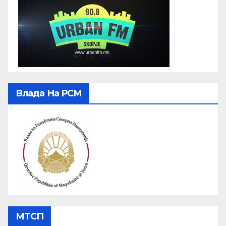
Влада На РСМ
МТСП