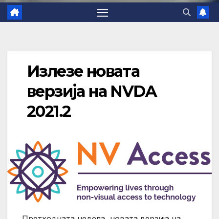
Излезе новата
верзија на NVDA
2021.2
Претходната недела, новата верзија на