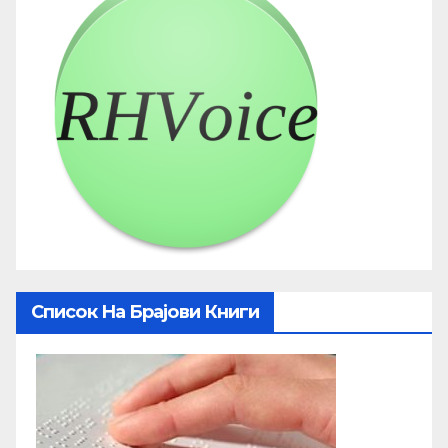
Список На Брајови Книги