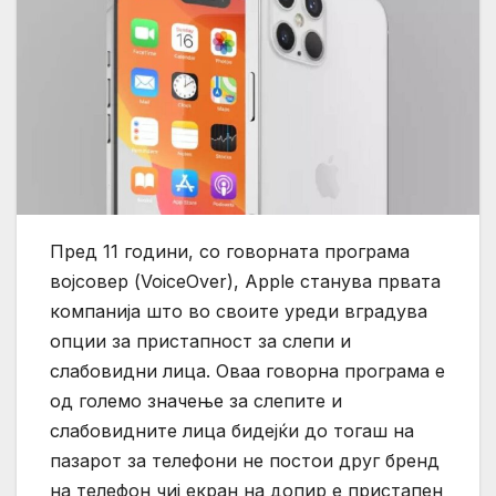
Пред 11 години, со говорната програма
војсовер (VoiceOver), Apple станува првата
компанија што во своите уреди вградува
опции за пристапност за слепи и
слабовидни лица. Оваа говорна програма е
од големо значење за слепите и
слабовидните лица бидејќи до тогаш на
пазарот за телефони не постои друг бренд
на телефон чиј екран на допир е пристапен