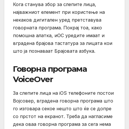
Кога станува збор за слепите лица,
најважниот елемент при користење на
некаков дигитален уред претставува
говорната програма. Покрај тоа, како
помошна алатка, иОС уредите имаат и
вградена брајова тастатура за лицата кои
што ја познаваат Брајовата азбука.
Говорна програма
VoiceOver
За слепите лица на iOS телефоните постои
Војсовер, вградена говорна програма што
го изговара секое нешто што ќе се допре
со прстот на екранот. Треба да нагласиме
дека оваа говорна програма за сега нема