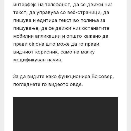
интерфејс на телефонот, да се движи низ
текст, да управува со веб-страници, да
пишува и едитира текст во полиња за
пишување, да се движи низ останатите
мобилни апликации и општо кажано да
прави сѐ она што може да го прави
видниот корисник, само на малку
модификуван начин.
За да видите како функционира Војсовер,
погледнете го видеото овде.