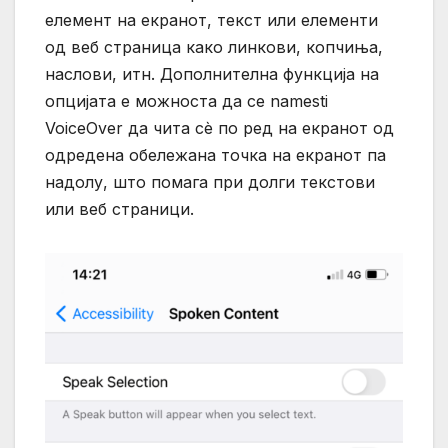
елемент на екранот, текст или елементи
од веб страница како линкови, копчиња,
наслови, итн. Дополнителна функција на
опцијата е можноста да се namesti
VoiceOver да чита сѐ по ред на екранот од
одредена обележана точка на екранот па
надолу, што помага при долги текстови
или веб страници.