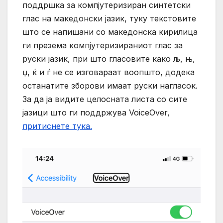
поддршка за компјутеризиран синтетски
глас на македонски јазик, туку текстовите
што се напишани со македонска кирилица
ги презема компјутеризираниот глас за
руски јазик, при што гласовите како љ, њ,
џ, ќ и ѓ не се изговараат воопшто, додека
останатите зборови имаат руски нагласок.
За да ја видите целосната листа со сите
јазици што ги поддржува VoiceOver,
притиснете тука.