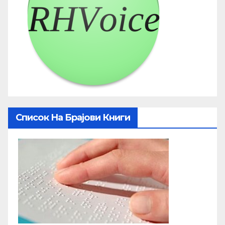
Список На Брајови Книги