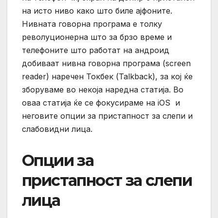
на исто ниво како што биле ајфоните.
Нивната говорна програма е толку
револуционерна што за брзо време и
телефоните што работат на андроид
добиваат нивна говорна програма (screen
reader) наречен Токбек (Talkback), за кој ќе
зборуваме во некоја наредна статија. Во
оваа статија ќе се фокусираме на iOS и
неговите опции за пристапност за слепи и
слабовидни лица.
Опции за
пристапност за слепи
лица