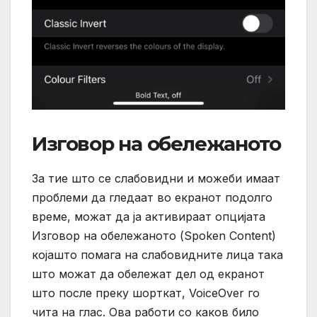
Изговор на обележаното
За тие што се слабовидни и можеби имаат
проблеми да гледаат во екранот подолго
време, можат да ја активираат опцијата
Изговор на обележаното (Spoken Content)
којашто помага на слабовидните лица така
што можат да обележат дел од екранот
што после преку шорткат, VoiceOver го
чита на глас. Ова работи со каков било