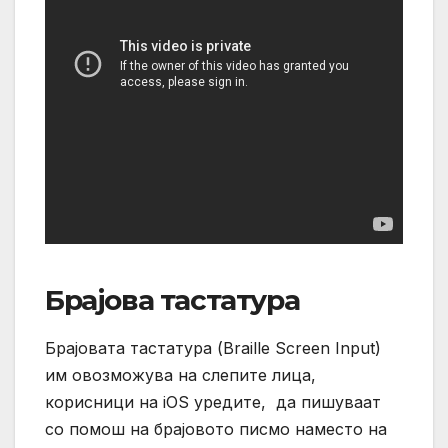
Брајова тастатура
Брајовата тастатура (Braille Screen Input)
им овозможува на слепите лица,
корисници на iOS уредите, да пишуваат
со помош на брајовото писмо наместо на