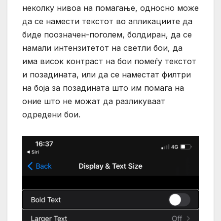
неколку нивоа на помагање, односно може
да се намести текстот во апликациите да
биде поозначен-поголем, болдиран, да се
намали интензитетот на светли бои, да
има висок контраст на бои помеѓу текстот
и позадината, или да се наместат филтри
на боја за позадината што им помага на
оние што не можат да разликуваат
одредени бои.