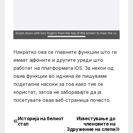
Накратко ова се главните функции што ги
имаат ајфоните и другите уреди што
работат на платформата iOS. За некои од
овие функции во иднина ќе пишуваме
подетални насоки за тоа како тие се
користат, затоа не заборавајте да ја
посетувате оваа веб-страница почесто.
Историја на белиот
Известување до
Post
стап
членовите на
Здружение на слепи