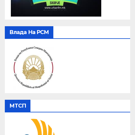
Влада На РСМ
МТСП