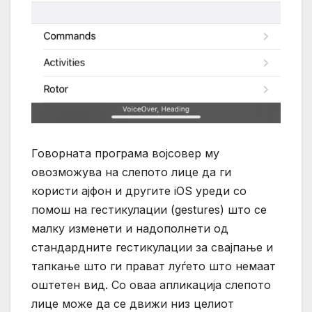
Говорната програма војсовер му
овозможува на слепото лице да ги
користи ајфон и другите iOS уреди со
помош на гестикулации (gestures) што се
малку изменети и надополнети од
стандардните гестикулации за свајпање и
тапкање што ги прават луѓето што немаат
оштетен вид. Со оваа апликација слепото
лице може да се движи низ целиот