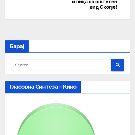
navigation
и лица со оштетен
вид Скопје!
Барај
Гласовна Синтеза – Кико