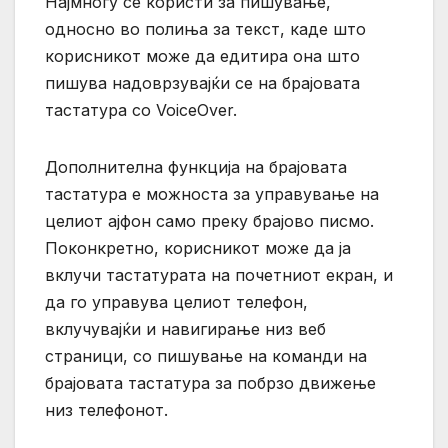
Најмногу се користи за пишување,
односно во полиња за текст, каде што
корисникот може да едитира она што
пишува надоврзувајќи се на брајовата
тастатура со VoiceOver.
Дополнителна функција на брајовата
тастатура е можноста за управување на
целиот ајфон само преку брајово писмо.
Поконкретно, корисникот може да ја
вклучи тастатурата на почетниот екран, и
да го управува целиот телефон,
вклучувајќи и навигирање низ веб
страници, со пишување на команди на
брајовата тастатура за побрзо движење
низ телефонот.