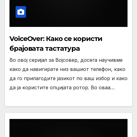
VoiceOver: Како се користи
брајовата тастатура
Во овој серијал за Војсовер, досега научивме
како да навигирате низ вашиот телефон, како
да го прилагодите јазикот по ваш избор и како
да ја користите опцијата ротор. Во оваа…