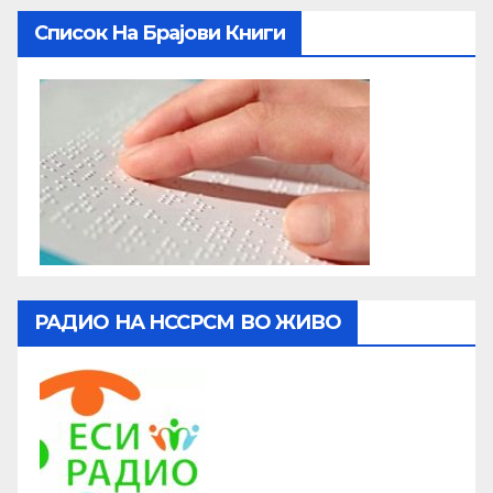
Список На Брајови Книги
РАДИО НА НССРСМ ВО ЖИВО