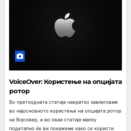
VoiceOver: Користење на опцијата
ротор
Во претходната статија накратко завлеговме
во најосновното користење на опцијата ротор
на Војсовер, а во оваа статија малку
подетално ќе ви покажеме како се користи