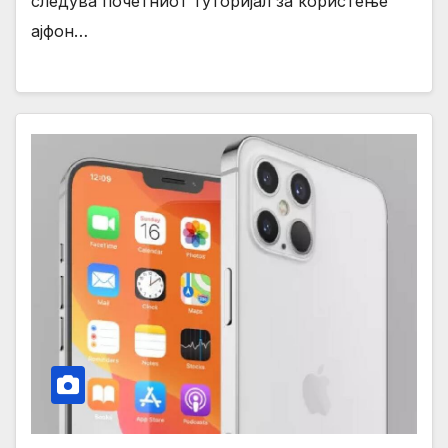
следува почетниот туторијал за користење
ајфон…