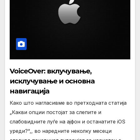
VoiceOver: вклучување,
исклучување и основна
навигација
Како што нагласивме во претходната статија
„Какви опции постојат за слепите и
слабовидните луѓе на ајфон и останатите iOS
уреди?“,, во наредните неколку месеци