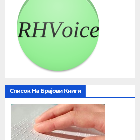
Список На Брајови Книги