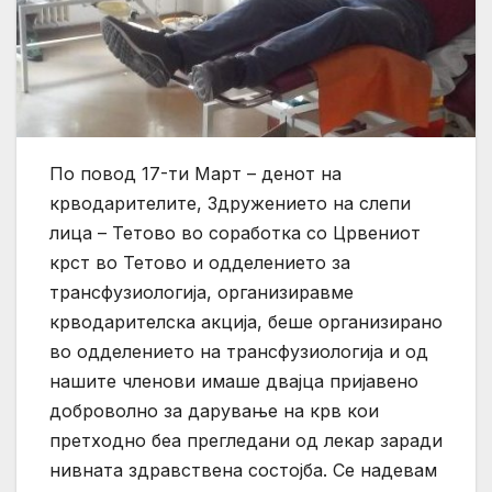
По повод 17-ти Март – денот на
крводарителите, Здружението на слепи
лица – Тетово во соработка со Црвениот
крст во Тетово и одделението за
трансфузиологија, организиравме
крводарителска акција, беше организирано
во одделението на трансфузиологија и од
нашите членови имаше двајца пријавено
доброволно за дарување на крв кои
претходно беа прегледани од лекар заради
нивната здравствена состојба. Се надевам