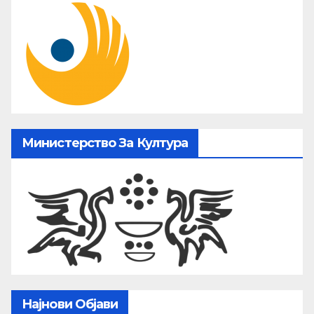
Министерство За Култура
Најнови Објави