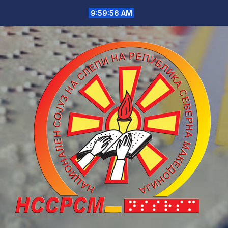
Skip
9:59:56 AM
to
content