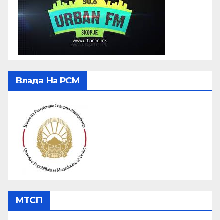
Влада На РСМ
МТСП