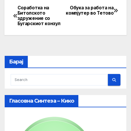
Соработка на
Обука за работа на
Post
Битолското
компјутер во Тетово
здружение со
navigation
Бугарскиот конзул
Барај
Гласовна Синтеза – Кико