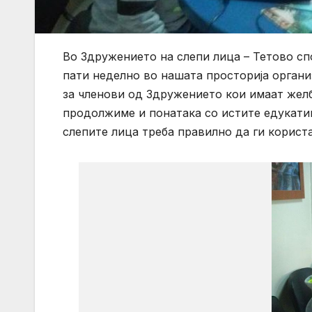
Во Здружението на слепи лица – Тетово сп
пати неделно во нашата просторија органи
за членови од Здружението кои имаат желба
продолжиме и понатака со истите едукатив
слепите лица треба правилно да ги корист