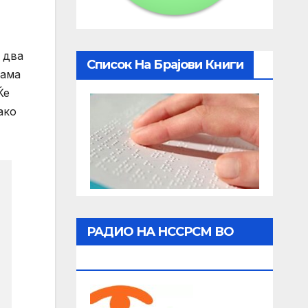
 два
Список На Брајови Книги
рама
Ќе
ако
РАДИО НА НССРСМ ВО
ЖИВО