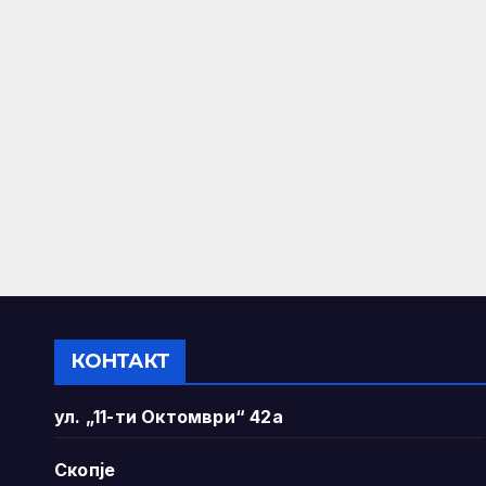
КОНТАКТ
ул. „11-ти Октомври“ 42а
Скопје