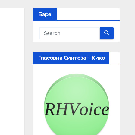
Барај
Гласовна Синтеза – Кико