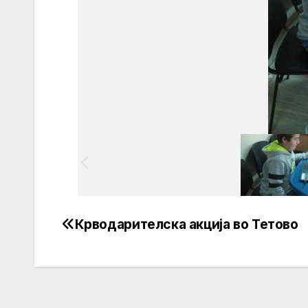
Крводарителска акција во Тетово
Post
navigation