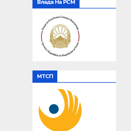
Влада На РСМ
МТСП