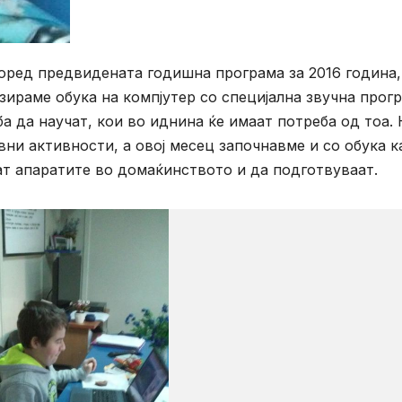
оред предвидената годишна програма за 2016 година,
зираме обука на компјутер со специјална звучна прог
 да научат, кои во иднина ќе имаат потреба од тоа. 
ни активности, а овој месец започнавме и со обука к
ат апаратите во домаќинството и да подготвуваат.