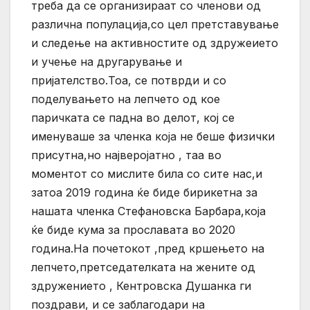
треба да се организираат со членови од
различна популација,со цел претставување
и следење на активностите од здружеието
и учење на другарување и
пријателство.Тоа, се потврди и со
поделувањето на лепчето од кое
паричката се падна во делот, кој се
именуваше за членка која не беше физички
присутна,но најверојатно , таа во
моментот со мислите била со сите нас,и
затоа 2019 година ќе биде бирикетна за
нашата членка Стефановска Барбара,која
ќе биде кума за прославата во 2020
година.На почетокот ,пред кршењето на
лепчето,претседателката на жените од
здружението , Кентровска Душанка ги
поздрави, и се заблагодари на