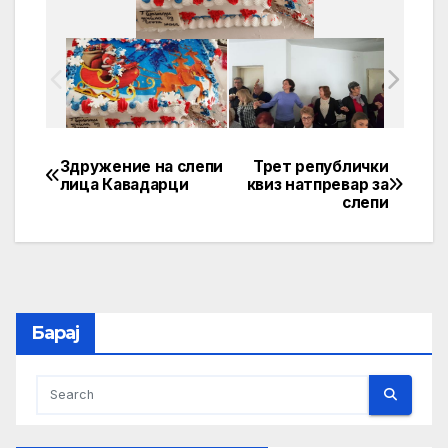
Здружение на слепи
Трет републички
Post
лица Кавадарци
квиз натпревар за
слепи
navigation
Барај