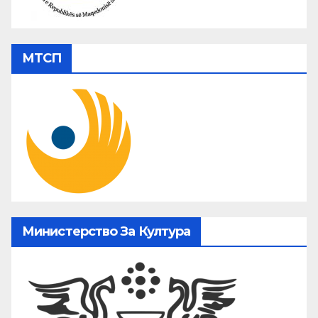
МТСП
Министерство За Култура