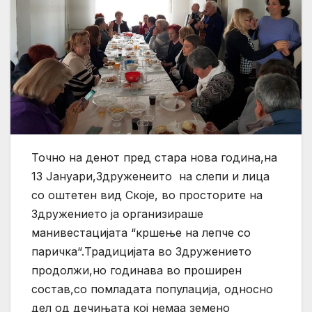
Точно на денот пред стара нова година,на
13 Јануари,Здруженеито на слепи и лица
со оштетен вид Скоје, во просторите на
Здружението ја организираше
манивестацијата “кршење на лепче со
паричка“.Традицијата во Здружението
продолжи,но годинава во проширен
состав,со помладата популација, односно
дел од дечињата кој немаа земено