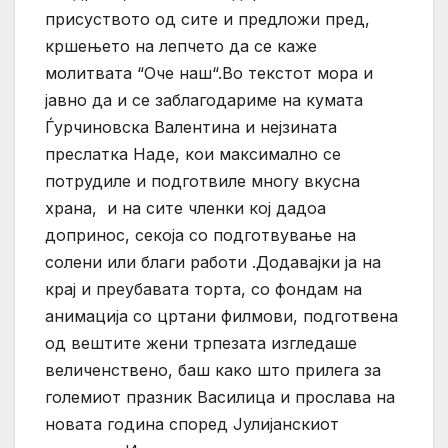
присуството од сите и предложи пред,
кршењето на лепчето да се каже
молитвата “Оче наш“.Во текстот мора и
јавно да и се заблагодариме на кумата
Ѓурчиновска Валентина и нејзината
преслатка Наде, кои максимално се
потрудиле и подготвиле многу вкусна
храна, и на сите членки кој дадоа
допринос, секоја со подготвување на
солени или благи работи .Додавајки ја на
крај и преубавата торта, со фондам на
анимација со цртани филмови, подготвена
од вештите жени трпезата изгледаше
величенствено, баш како што прилега за
големиот празник Василица и прослава на
новата година според Јулијанскиот