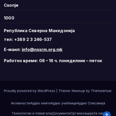
Скопје
1000
Република Северна Македонија
тел: +389 2 3 246-537
Е-маил:
info@nssrm.org.mk
Работно време: 08 – 16 ч. понеделник – петок
Proudly powered by WordPress
|
Theme:
Newsup
by
Themeansar
.
Активности
Аудио книги
Аудио учебници
Аудио Списанија
Технологии и помагала
Документи
Организација
За нас