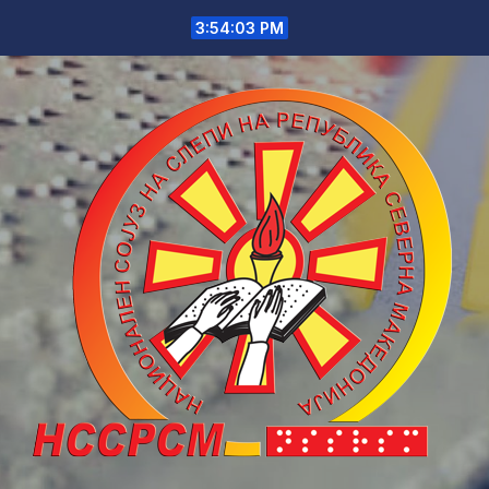
Skip
3:54:03 PM
to
content