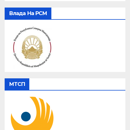
Влада На РСМ
МТСП