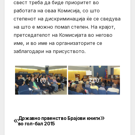
свест треба да биде приоритет во
работата на оваа Комисија, со што
степенот на дискриминација ќе се сведува
на што е можно помал степен. На крајот,
претседателот на Комисијата во негово
име, и во име на организаторите се
заблагодари на присуството.
1 (1)
2 (1)
Државно првенство
Брајови книги
Post
во гол-бал 2015
navigation