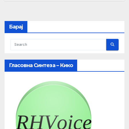
Барај
Гласовна Синтеза – Кико