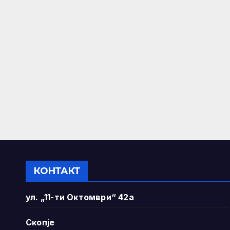
КОНТАКТ
ул. „11-ти Октомври“ 42а
Скопје