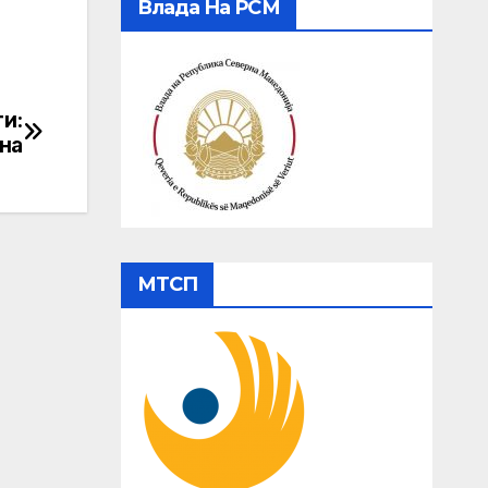
Влада На РСМ
и:
на
МТСП