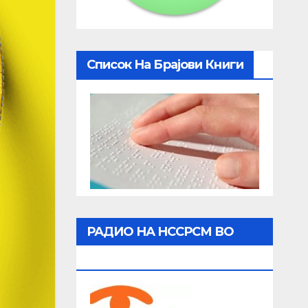
Список На Брајови Книги
РАДИО НА НССРСМ ВО
ЖИВО