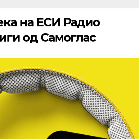
ека на ЕСИ Радио
ниги од Самоглас