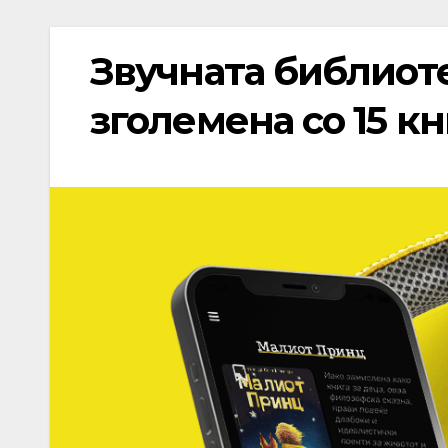
Звучната библиот
зголемена со 15 к