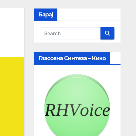
Барај
Гласовна Синтеза – Кико