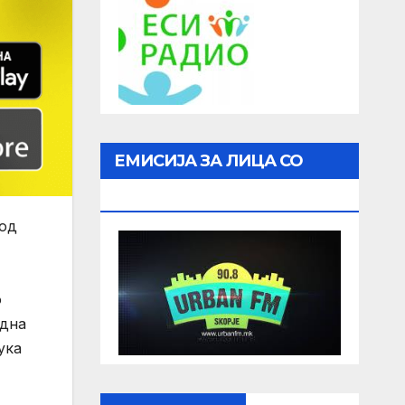
ЕМИСИЈА ЗА ЛИЦА СО
ОШТЕТЕН ВИД
 од
о
една
ука