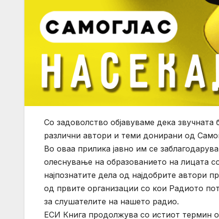
Со задоволство објавуваме дека звучната 
различни автори и теми донирани од Само
Во оваа прилика јавно им се заблагодарув
олеснување на образованието на лицата с
најпознатите дела од најдобрите автори пр
од првите организации со кои Радиото по
за слушателите на нашето радио.
ЕСИ Книга продолжува со истиот термин од