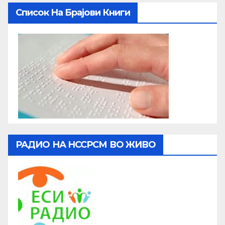
Список На Брајови Книги
РАДИО НА НССРСМ ВО ЖИВО