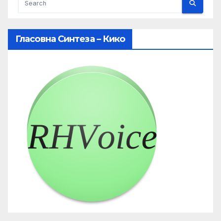
Гласовна Синтеза – Кико