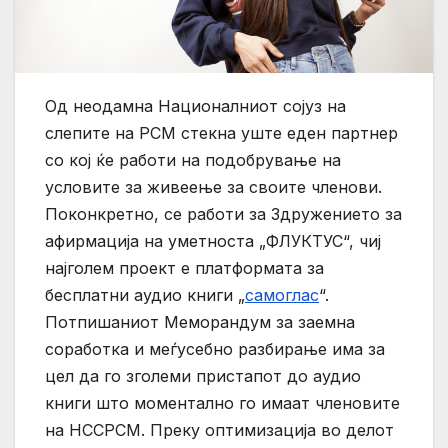
Од неодамна Националниот сојуз на
слепите на РСМ стекна уште еден партнер
со кој ќе работи на подобрување на
условите за живеење за своите членови.
Поконкретно, се работи за Здружението за
афирмација на уметноста „ФЛУКТУС“, чиј
најголем проект е платформата за
бесплатни аудио книги „
самоглас
“.
Потпишаниот Меморандум за заемна
соработка и меѓусебно разбирање има за
цел да го зголеми пристапот до аудио
книги што моментално го имаат членовите
на НССРСМ. Преку оптимизација во делот