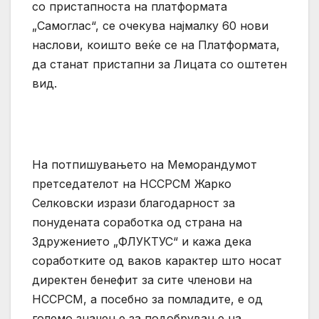
со пристапноста на платформата
„Самоглас“, се очекува најмалку 60 нови
наслови, коишто веќе се на Платформата,
да станат пристапни за Лицата со оштетен
вид.
На потпишувањето на Меморандумот
претседателот на НССРСМ Жарко
Селковски изрази благодарност за
понудената соработка од страна на
Здружението „ФЛУКТУС“ и кажа дека
соработките од ваков карактер што носат
директен бенефит за сите членови на
НССРСМ, а посебно за помладите, е од
големо значење за подобрување на