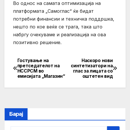
Во однос на самата оптимизација на
платформата „Самоглас“ ќе бидат
потребни финансии и техничка поддршка,
нешто по кое веќе се трага, така што
набргу очекуваме и реализација на ова
позитивно решение.
Гостување на
Наскоро нови
Post
претседателот на
синтетизатори на
НССРСМ во
глас за лицата со
navigation
емисијата „Магазин“
оштетен вид
Барај