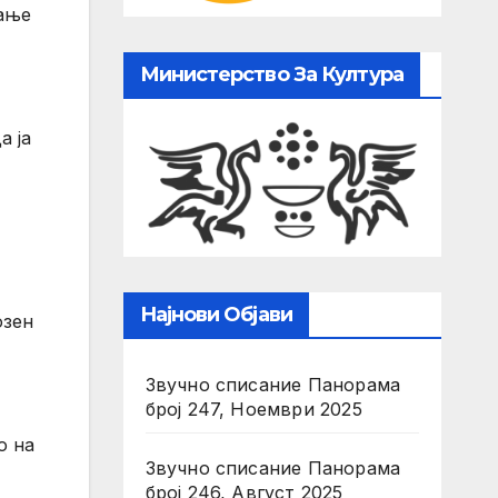
ќање
Министерство За Култура
а ја
Најнови Објави
озен
Звучно списание Панорама
број 247, Ноември 2025
о на
Звучно списание Панорама
број 246, Август 2025