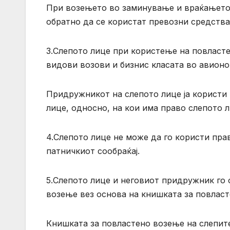
При возењето во заминување и враќањето
обратно да се користат превозни средства 
3.Слепото лице при користење на повласте
видови возови и бизнис класата во авионо
Придружникот на слепото лице ја користи 
лице, односно, на кои има право слепото л
4.Слепото лице не може да го користи пра
патничкиот сообраќај.
5.Слепото лице и неговиот придружник го 
возење вез основа на книшката за повласт
Книшката за повластено возење на слепите