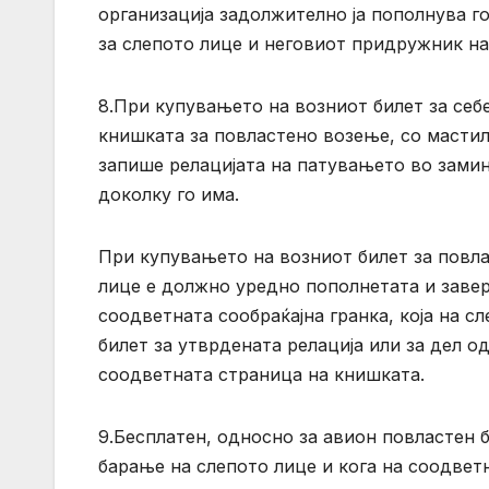
организација задолжително ја пополнува 
за слепото лице и неговиот придружник н
8.При купувањето на возниот билет за себ
книшката за повластено возење, со мастил
запише релацијата на патувањето во зами
доколку го има.
При купувањето на возниот билет за повла
лице е должно уредно пополнетата и завер
соодветната сообраќајна гранка, која на с
билет за утврдената релација или за дел од
соодветната страница на книшката.
9.Бесплатен, односно за авион повластен 
барање на слепото лице и кога на соодвет