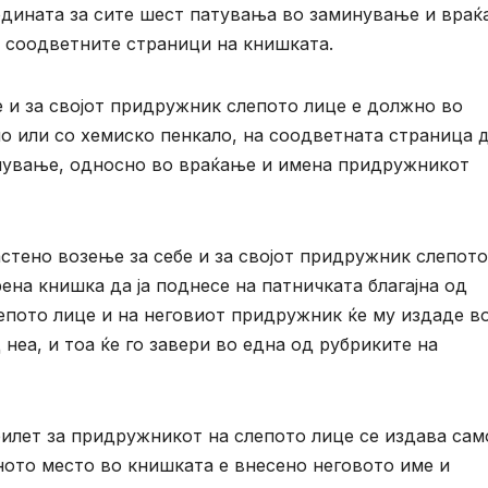
годината за сите шест патувања во заминување и вра
а соодветните страници на книшката.
е и за својот придружник слепото лице е должно во
о или со хемиско пенкало, на соодветната страница д
нување, односно во враќање и имена придружникот
стено возење за себе и за својот придружник слепото
ена книшка да ја поднесе на патничката благајна од
лепото лице и на неговиот придружник ќе му издаде в
 неа, и тоа ќе го завери во една од рубриките на
билет за придружникот на слепото лице се издава сам
ното место во книшката е внесено неговото име и