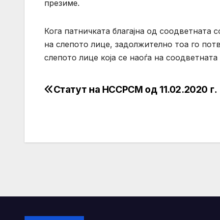
презиме.
Кога патничката благајна од соодветната с
на слепото лице, задолжително тоа го потв
слепото лице која се наоѓа на соодветната
Статут на НССРСМ од 11.02.2020 г.
Post
navigation