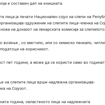
оја е составен дел на книшката.
е лица ја печати Национален сојуз на слепи на Репуб
организација-здружение на слепите лица-членка на Со
снова на доказот на лекарската комисија за слепилото
 возење , со мастило, или со хемиско пенкало, читл
 податоци на корисникот.
т пет години, а може да се користи само во годинат
ње на слепите лица врши надлежна организација-
ка на Сојузот.
ната година, овластеното лице на надлежната