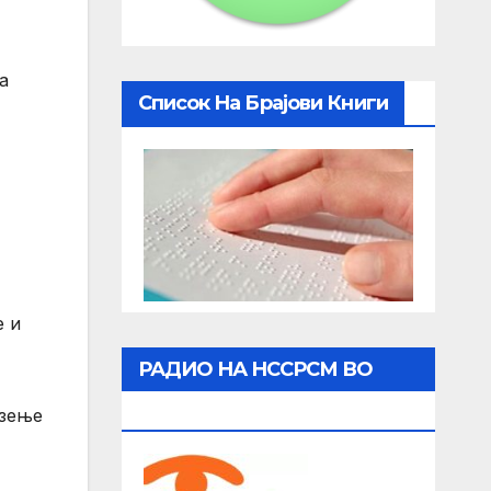
а
Список На Брајови Книги
е и
РАДИО НА НССРСМ ВО
ЖИВО
озење