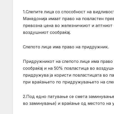
1.Слепите лица со способност на видливо
Македонија имаат право на повластен пре
превозна цена во железничкиот и аптниот 
воздушниот сообраќај.
Слепото лице има право на придружник.
Придружникот на слепото лице има право 
сообраќај и на 50% повластица во воздушни
придружува ја користи повластицата во пат
при враќањето по придружувањето на сле
2.Под едно патување се смета заминување
во заминување) и враќање од местото на 