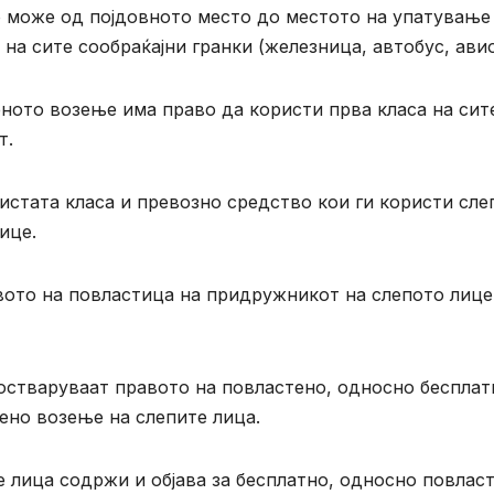
 може од појдовното место до местото на упатување
на сите сообраќајни гранки (железница, автобус, авио
ното возење има право да користи прва класа на сит
т.
истата класа и превозно средство кои ги користи сле
ице.
вото на повластица на придружникот на слепото лице
остваруваат правото на повластено, односно бесплат
ено возење на слепите лица.
 лица содржи и објава за бесплатно, односно повлас