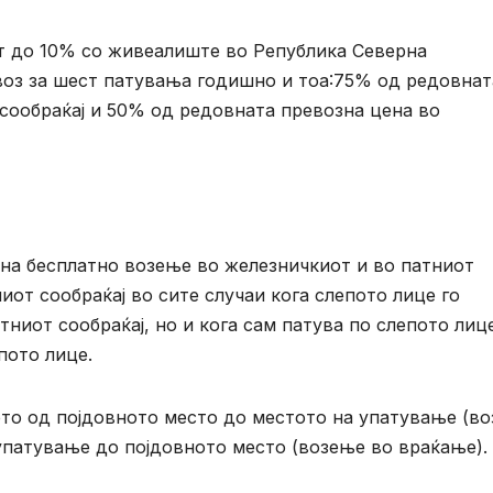
ст до 10% со живеалиште во Република Северна
воз за шест патувања годишно и тоа:75% од редовнат
сообраќај и 50% од редовната превозна цена во
на бесплатно возење во железничкиот и во патниот
от сообраќај во сите случаи кога слепото лице го
ниот сообраќај, но и кога сам патува по слепото лиц
пото лице.
то од појдовното место до местото на упатување (в
упатување до појдовното место (возење во враќање).