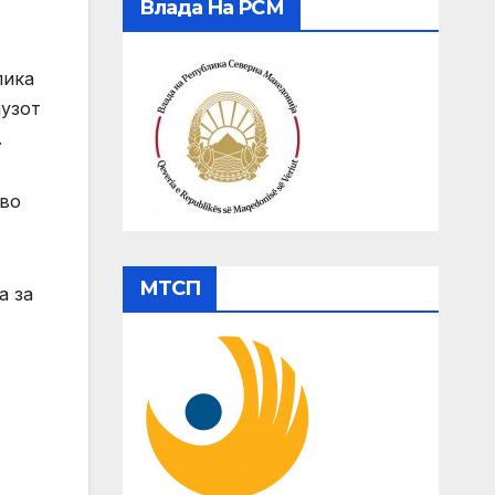
Влада На РСМ
лика
јузот
.
иво
МТСП
а за