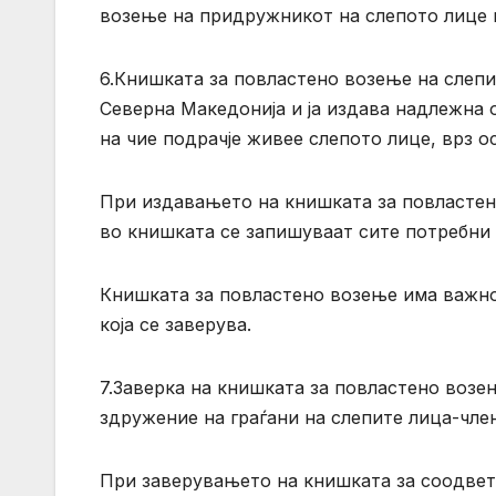
возење на придружникот на слепото лице к
6.Книшката за повластено возење на слепит
Северна Македонија и ја издава надлежна 
на чие подрачје живее слепото лице, врз о
При издавањето на книшката за повластено
во книшката се запишуваат сите потребни
Книшката за повластено возење има важнос
која се заверува.
7.Заверка на книшката за повластено возе
здружение на граѓани на слепите лица-член
При заверувањето на книшката за соодвет