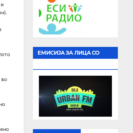
 и
н).
е
ЕМИСИЈА ЗА ЛИЦА СО
пото
ОШТЕТЕН ВИД
 во
но
тено