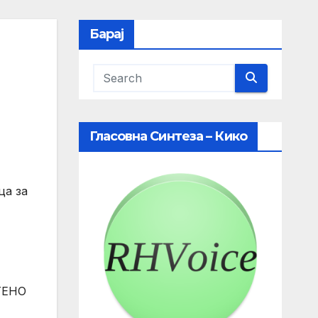
Барај
Гласовна Синтеза – Кико
ца за
ТЕНО